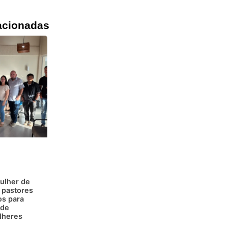
acionadas
ulher de
 pastores
os para
 de
lheres