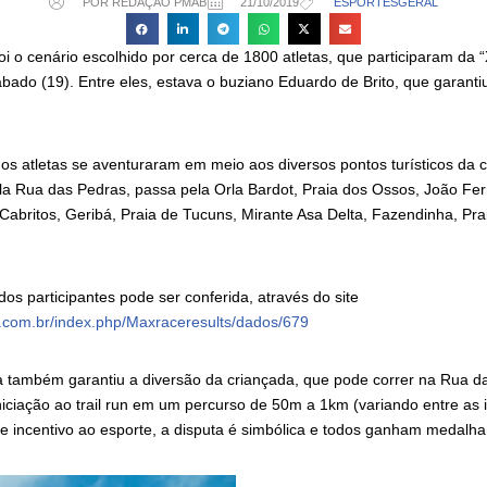
POR REDAÇÃO PMAB
21/10/2019
ESPORTES
GERAL
oi o cenário escolhido por cerca de 1800 atletas, que participaram da
ábado (19). Entre eles, estava o buziano Eduardo de Brito, que garanti
 os atletas se aventuraram em meio aos diversos pontos turísticos da 
a Rua das Pedras, passa pela Orla Bardot, Praia dos Ossos, João Fer
Cabritos, Geribá, Praia de Tucuns, Mirante Asa Delta, Fazendinha, Pra
odos participantes pode ser conferida, através do site
.com.br/index.php/Maxraceresults/dados/679
da também garantiu a diversão da criançada, que pode correr na Rua 
niciação ao trail run em um percurso de 50m a 1km (variando entre as 
 e incentivo ao esporte, a disputa é simbólica e todos ganham medalha