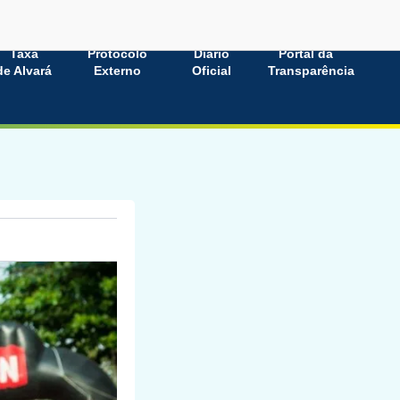
Taxa
Protocolo
Diário
Portal da
de Alvará
Externo
Oficial
Transparência