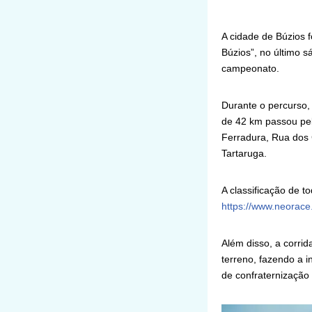
A cidade de Búzios f
Búzios”, no último s
campeonato.
Durante o percurso,
de 42 km passou pel
Ferradura, Rua dos 
Tartaruga.
A classificação de t
https://www.neorace
Além disso, a corri
terreno, fazendo a i
de confraternização