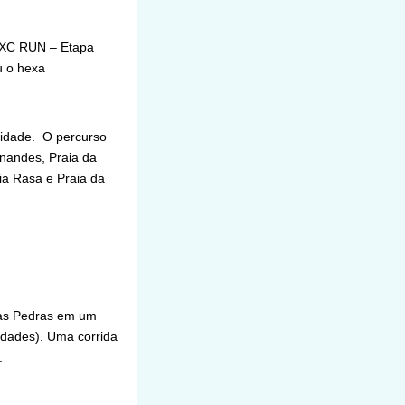
 “XC RUN – Etapa
u o hexa
cidade. O percurso
nandes, Praia da
ia Rasa e Praia da
das Pedras em um
idades). Uma corrida
.