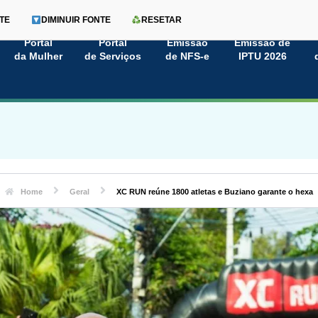
TE
DIMINUIR FONTE
RESETAR
Portal
Portal
Emissão
Emissão de
da Mulher
de Serviços
de NFS-e
IPTU 2026
Home
Geral
XC RUN reúne 1800 atletas e Buziano garante o hexa