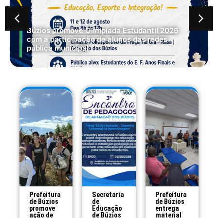
Búzios promove Olimpíada Estudantil 2026
com a participação de alunos das redes
pública municipal
Prefeitura
Secretaria
Prefeitura
de Búzios
de
de Búzios
promove
Educação
entrega
ação de
de Búzios
material