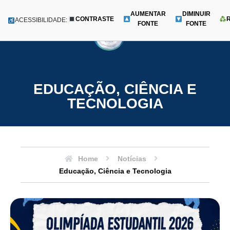
AUMENTAR
DIMINUIR
CONTRASTE
Menu
ACESSIBILIDADE:
FONTE
FONTE
Pular
para
o
conteúdo
EDUCAÇÃO, CIÊNCIA E
TECNOLOGIA
Home
Notícias
Educação, Ciência e Tecnologia