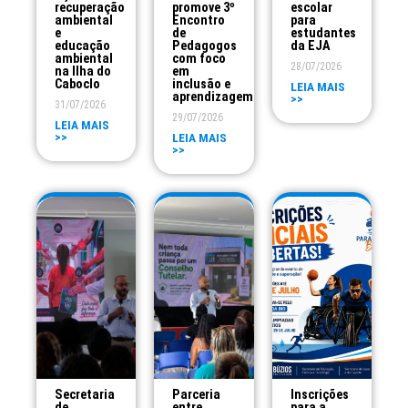
recuperação
promove 3º
escolar
ambiental
Encontro
para
e
de
estudantes
educação
Pedagogos
da EJA
ambiental
com foco
28/07/2026
na Ilha do
em
Caboclo
inclusão e
LEIA MAIS
aprendizagem
>>
31/07/2026
29/07/2026
LEIA MAIS
>>
LEIA MAIS
>>
Secretaria
Parceria
Inscrições
de
entre
para a