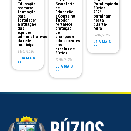
Educação
Secretaria
Paralimpíada
promove
de
Búzios
formação
Educação
2026
para
e Conselho
terminam
fortalecer
Tutelar
nesta
a atuação
fortalece
quarta-
das
proteção
feira
equipes
de
14/07/2026
administrativas
crianças e
da rede
adolescentes
LEIA MAIS
municipal
nas
>>
escolas de
24/07/2026
Búzios
LEIA MAIS
22/07/2026
>>
LEIA MAIS
>>