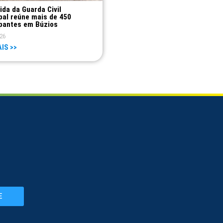
ida da Guarda Civil
pal reúne mais de 450
ipantes em Búzios
26
IS >>
E