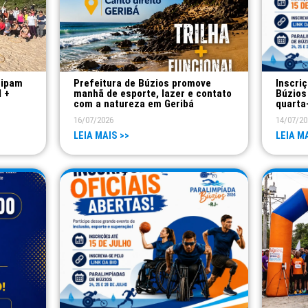
cipam
Prefeitura de Búzios promove
Inscri
l +
manhã de esporte, lazer e contato
Búzios
com a natureza em Geribá
quarta
16/07/2026
14/07/20
LEIA MAIS >>
LEIA MA