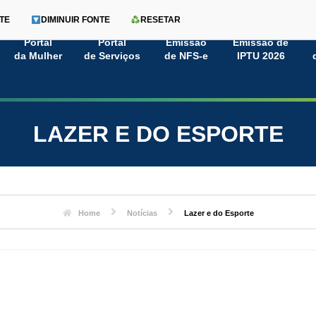
TE
DIMINUIR FONTE
RESETAR
Portal
Portal
Emissão
Emissão de
da Mulher
de Serviços
de NFS-e
IPTU 2026
LAZER E DO ESPORTE
Home
Notícias
Lazer e do Esporte