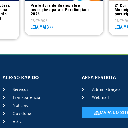
 obras
Prefeitura de Búzios abre
2ª Corr
e na
inscrições para a Paralimpíada
Munici
erão
2026
partic
s
07/07/2026
06/07/20
LEIA MAIS >>
LEIA MA
ACESSO RÁPIDO
ÁREA RESTRITA
Serviços
Administração
Transparência
Webmail
Notícias
MAPA DO SIT
Ouvidoria
e-Sic