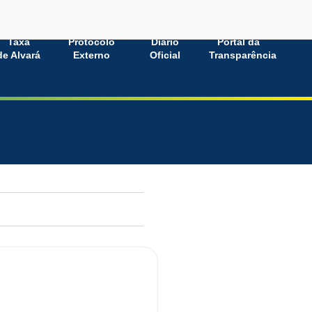
Taxa
Protocolo
Diário
Portal da
de Alvará
Externo
Oficial
Transparência