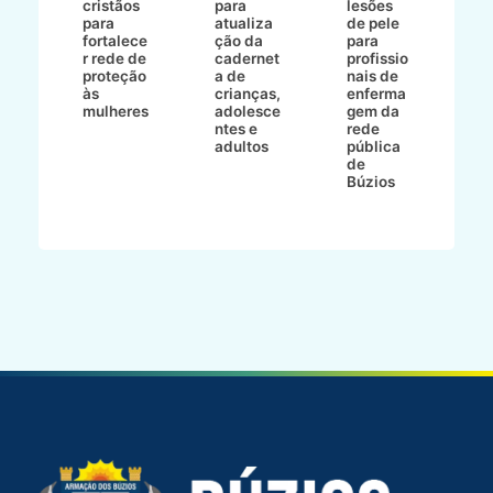
cristãos
para
lesões
E
s
para
atualiza
de pele
il
to
fortalece
ção da
para
c
r rede de
cadernet
profissio
pa
ão
proteção
a de
nais de
ç
va
às
crianças,
enferma
a
mulheres
adolesce
gem da
d
ntes e
rede
r
-
adultos
pública
p
de
m
go
Búzios
l