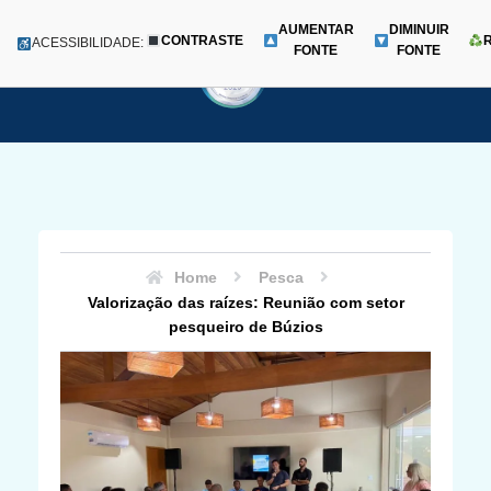
AUMENTAR
DIMINUIR
CONTRASTE
Menu
ACESSIBILIDADE:
FONTE
FONTE
Pular
para
o
conteúdo
Home
Pesca
Valorização das raízes: Reunião com setor
pesqueiro de Búzios