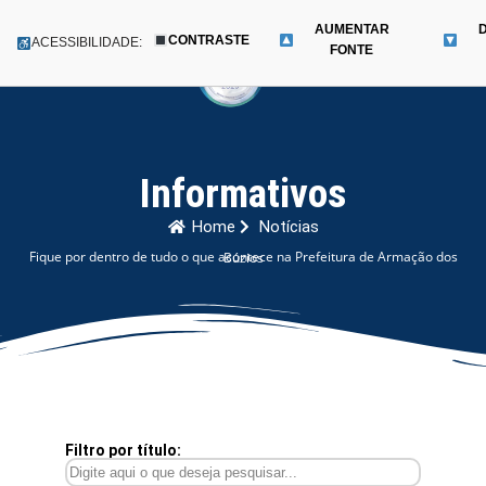
AUMENTAR
CONTRASTE
Menu
ACESSIBILIDADE:
FONTE
Pular
para
o
conteúdo
Informativos
Home
Notícias
Fique por dentro de tudo o que acontece na Prefeitura de Armação dos Búzios
Filtro por título: