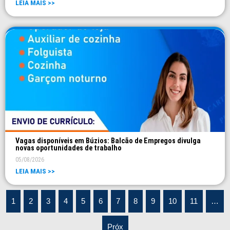
LEIA MAIS >>
Vagas disponíveis em Búzios: Balcão de Empregos divulga
novas oportunidades de trabalho
05/08/2026
LEIA MAIS >>
1
2
3
4
5
6
7
8
9
10
11
…
Próx