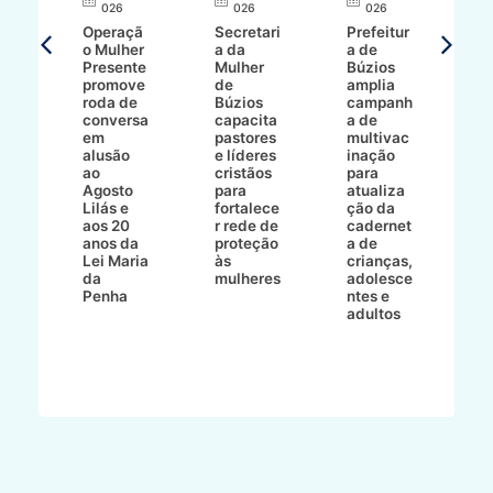
026
026
026
T
Operaçã
Secretari
Prefeitur
H
o Mulher
a da
a de
p
8/2
Presente
Mulher
Búzios
w
promove
de
amplia
p
roda de
Búzios
campanh
a
tur
conversa
capacita
a de
o 
em
pastores
multivac
t
alusão
e líderes
inação
t
ré-
ao
cristãos
para
l
çõe
Agosto
para
atualiza
d
a
Lilás e
fortalece
ção da
p
a
aos 20
r rede de
cadernet
pr
s
anos da
proteção
a de
n
s"
Lei Maria
às
crianças,
e
da
mulheres
adolesce
g
aç
Penha
ntes e
r
adultos
p
o
d
B