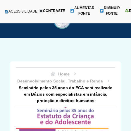
AUMENTAR
DIMINUIR
CONTRASTE
Menu
ACESSIBILIDADE:
FONTE
FONTE
Pular
para
o
conteúdo
Home
Desenvolvimento Social, Trabalho e Renda
Seminário pelos 35 anos do ECA será realizado
em Búzios com especialistas em infância,
proteção e direitos humanos