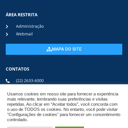
ÁREA RESTRITA
Administração
Webmail
MAPA DO SITE
CONTATOS
(22) 2633-6000
Usamos cookies em nosso site para fornecer a experiência
ENDEREÇO E HORÁRIO
mais relevante, lembrando suas preferências e visitas
repetidas. Ao clicar em “Aceitar todos”, você concorda com
o uso de TODOS os cookies. No entanto, você pode visitar
ESTRADA DA USINA, Nº 600 CENTRO, CEP: 28950-000
"Configurações de cookies" para fornecer um consentimento
DE SEGUNDA A SEXTA DE 08:00 ÀS 17:00
controlado.