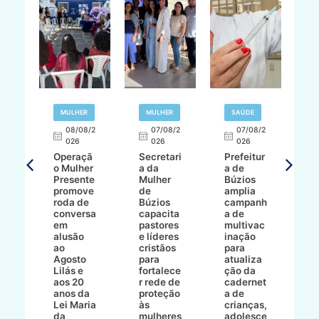
R
MULHER
MULHER
SAÚDE
E
08/08/2
07/08/2
07/08/2
026
026
026
T
Operaçã
Secretari
Prefeitur
H
o Mulher
a da
a de
p
8/2
Presente
Mulher
Búzios
w
promove
de
amplia
p
roda de
Búzios
campanh
a
tur
conversa
capacita
a de
o 
em
pastores
multivac
t
alusão
e líderes
inação
t
ré-
ao
cristãos
para
l
çõe
Agosto
para
atualiza
d
a
Lilás e
fortalece
ção da
p
a
aos 20
r rede de
cadernet
pr
s
anos da
proteção
a de
n
s"
Lei Maria
às
crianças,
e
da
mulheres
adolesce
g
aç