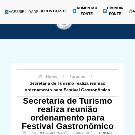
AUMENTAR
DIMINUIR
CONTRASTE
Menu
ACESSIBILIDADE:
FONTE
FONTE
Pular
para
o
conteúdo
Home
Turismo
Secretaria de Turismo realiza reunião
ordenamento para Festival Gastronômico
Secretaria de Turismo
realiza reunião
ordenamento para
Festival Gastronômico
POR REDAÇÃO PMAB
26/06/2019
TURISMO