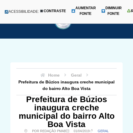
AUMENTAR
DIMINUIR
CONTRASTE
Menu
ACESSIBILIDADE:
FONTE
FONTE
Pular
para
o
conteúdo
Home
Geral
Prefeitura de Búzios inaugura creche municipal
do bairro Alto Boa Vista
Prefeitura de Búzios
inaugura creche
municipal do bairro Alto
Boa Vista
POR REDAÇÃO PMAB
01/04/2019
GERAL