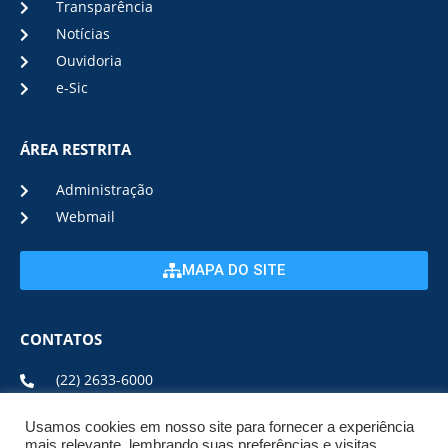
Transparência
Notícias
Ouvidoria
e-Sic
ÁREA RESTRITA
Administração
Webmail
MAPA DO SITE
CONTATOS
(22) 2633-6000
Usamos cookies em nosso site para fornecer a experiência
ENDEREÇO E HORÁRIO
mais relevante, lembrando suas preferências e visitas