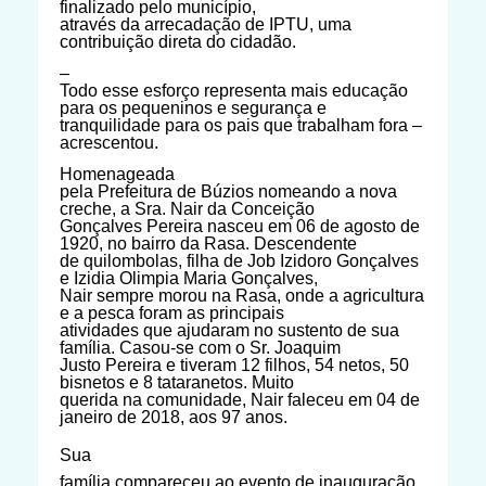
finalizado pelo município,
através da arrecadação de IPTU, uma
contribuição direta do cidadão.
–
Todo esse esforço representa mais educação
para os pequeninos e segurança e
tranquilidade para os pais que trabalham fora –
acrescentou.
Homenageada
pela Prefeitura de Búzios nomeando a nova
creche, a Sra. Nair da Conceição
Gonçalves Pereira nasceu em 06 de agosto de
1920, no bairro da Rasa. Descendente
de quilombolas, filha de Job Izidoro Gonçalves
e Izidia Olimpia Maria Gonçalves,
Nair sempre morou na Rasa, onde a agricultura
e a pesca foram as principais
atividades que ajudaram no sustento de sua
família. Casou-se com o Sr. Joaquim
Justo Pereira e tiveram 12 filhos, 54 netos, 50
bisnetos e 8 tataranetos. Muito
querida na comunidade, Nair faleceu em 04 de
janeiro de 2018, aos 97 anos.
Sua
família compareceu ao evento de inauguração,