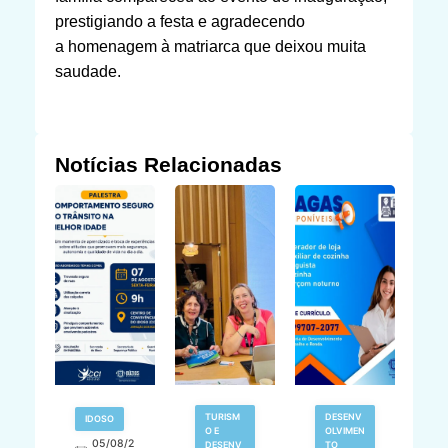
prestigiando a festa e agradecendo
a homenagem à matriarca que deixou muita
saudade.
Notícias Relacionadas
TURISM
DESENV
IDOSO
O E
OLVIMEN
05/08/2
V
DESENV
TO