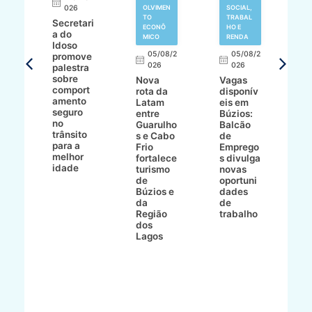
N
026
OLVIMEN
SOCIAL,
TO
TRABAL
Secretari
H
ECONÔ
HO E
a do
M
MICO
RENDA
Idoso
l
8/2
05/08/2
05/08/2
promove
R
026
026
palestra
o
sobre
r
Nova
Vagas
comport
n
e
rota da
disponív
amento
e
o
Latam
eis em
seguro
e
entre
Búzios:
no
v
o
Guarulho
Balcão
trânsito
o
s e Cabo
de
para a
C
ro
Frio
Emprego
melhor
C
fortalece
s divulga
idade
io
turismo
novas
de
oportuni
m
Búzios e
dades
ão
da
de
Região
trabalho
ca
dos
Lagos
ên
al
o