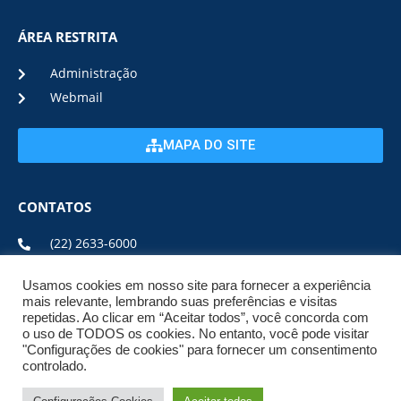
ÁREA RESTRITA
Administração
Webmail
MAPA DO SITE
CONTATOS
(22) 2633-6000
Usamos cookies em nosso site para fornecer a experiência
ENDEREÇO E HORÁRIO
mais relevante, lembrando suas preferências e visitas
repetidas. Ao clicar em “Aceitar todos”, você concorda com
o uso de TODOS os cookies. No entanto, você pode visitar
ESTRADA DA USINA, Nº 600 CENTRO, CEP: 28950-000
"Configurações de cookies" para fornecer um consentimento
DE SEGUNDA A SEXTA DE 08:00 ÀS 17:00
controlado.