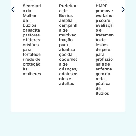
Secretari
Prefeitur
HMRP
A
a da
a de
promove
8/2
Mulher
Búzios
worksho
de
amplia
p sobre
a
Búzios
campanh
avaliaçã
B
e
capacita
a de
o e
p
pastores
multivac
tratamen
O
e líderes
inação
to de
a
cristãos
para
lesões
E
s
para
atualiza
de pele
il
to
fortalece
ção da
para
c
r rede de
cadernet
profissio
pa
ão
proteção
a de
nais de
ç
va
às
crianças,
enferma
a
mulheres
adolesce
gem da
d
ntes e
rede
r
-
adultos
pública
p
de
m
go
Búzios
l