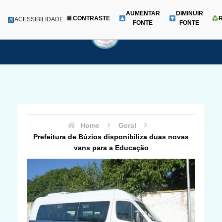
AUMENTAR
DIMINUIR
CONTRASTE
Menu
ACESSIBILIDADE:
FONTE
FONTE
Pular
para
o
conteúdo
Home
Geral
Prefeitura de Búzios disponibiliza duas novas
vans para a Educação