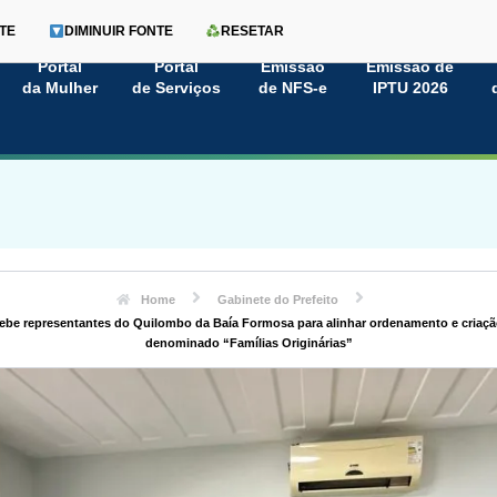
TE
DIMINUIR FONTE
RESETAR
Portal
Portal
Emissão
Emissão de
da Mulher
de Serviços
de NFS-e
IPTU 2026
Home
Gabinete do Prefeito
cebe representantes do Quilombo da Baía Formosa para alinhar ordenamento e criaç
denominado “Famílias Originárias”