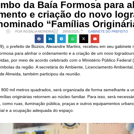
ombo da Baía Formosa para al
mento e criação do novo logr
nominado “Famílias Originári
POR ROSÁLIA MOREIRA
29/05/2025
GABINETE DO PREFEITO
29), o prefeito de Búzios, Alexandre Martins, recebeu em seu gabinete
rmosa para alinhar o ordenamento e a criação de um novo logradouro
idas, por meio de acordo celebrado com o Ministério Público Federal 
mbolas da região. A secretária do Ambiente, Licenciamento Ambiental
 de Almeida, também participou da reunião.
 800 mil metros quadrados, será organizada de forma semelhante a u
mílias originárias retornem ao núcleo familiar. Para isso, será necessár
a, como ruas, iluminação pública, praças e outros equipamentos urbano
rial e a ocupação adequada do espaço.