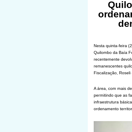
Quil
ordena
de
Nesta quinta-feira (
Quilombo da Baía Fo
recentemente devolv
remanescentes quilo
Fiscalização, Roseli
A área, com mais de
permitindo que as fa
infraestrutura básic
ordenamento territo