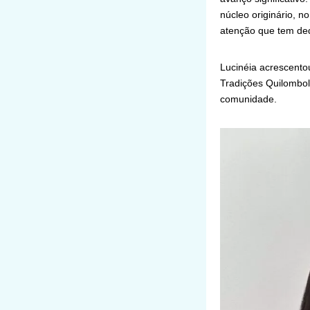
núcleo originário, n
atenção que tem ded
Lucinéia acrescentou
Tradições Quilombo
comunidade.