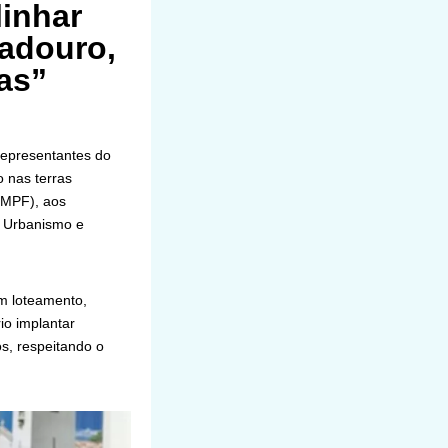
inhar
adouro,
as”
 representantes do
 nas terras
(MPF), aos
, Urbanismo e
m loteamento,
io implantar
s, respeitando o