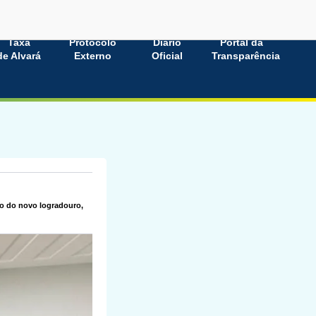
Taxa
Protocolo
Diário
Portal da
de Alvará
Externo
Oficial
Transparência
ão do novo logradouro,