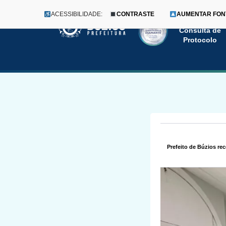
ACESSIBILIDADE:
CONTRASTE
AUMENTAR FON
Menu
Pular
Consulta de
Protocolo
para
o
conteúdo
Prefeito de Búzios re