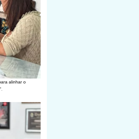
ara alinhar o
”.