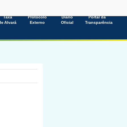
Taxa
Protocolo
Diário
Portal da
de Alvará
Externo
Oficial
Transparência