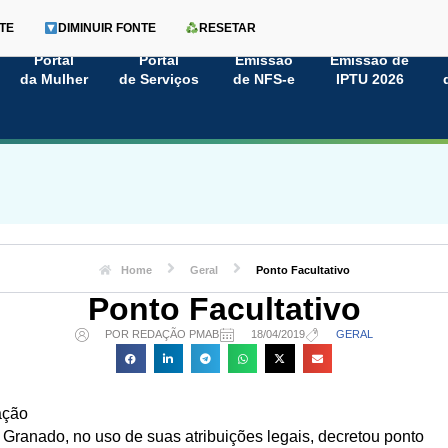
TE
DIMINUIR FONTE
RESETAR
Portal
Portal
Emissão
Emissão de
da Mulher
de Serviços
de NFS-e
IPTU 2026
Home
Geral
Ponto Facultativo
Ponto Facultativo
POR REDAÇÃO PMAB
18/04/2019
GERAL
ação
 Granado, no uso de suas atribuições legais, decretou ponto