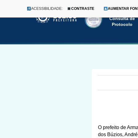
ACESSIBILIDADE:
CONTRASTE
AUMENTAR FON
Menu
Pular
Consulta de
Protocolo
para
o
conteúdo
O prefeito de Arm
dos Búzios, André