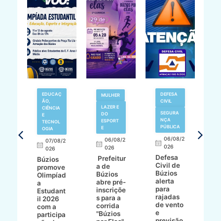
EDUCAÇ
DEFESA
MULHER
ÃO,
CIVIL
LAZER E
V
CIÊNCIA
SEGURA
DO
N
E
NÇA
ESPORT
TECNOL
PÚBLICA
E
OGIA
R
06/08/2
06/08/2
07/08/2
d
026
8/2
026
026
í
Defesa
Prefeitur
Búzios
c
Civil de
a de
promove
r
Búzios
a
Búzios
Olimpíad
a
alerta
abre pré-
a
d
para
inscriçõe
Estudant
s
rajadas
ho
s para a
il 2026
a
de vento
bo
corrida
com a
e
e
"Búzios
participa
B
previsão