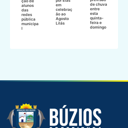
ece
por Elas"
ção de
de chuva
o
em
alunos
entre
celebraç
das
esta
 e
ão ao
redes
quinta-
Agosto
pública
feira e
Lilás
municipa
domingo
l