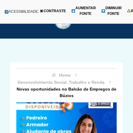
AUMENTAR
DIMINUIR
CONTRASTE
Menu
ACESSIBILIDADE:
FONTE
FONTE
Pular
para
o
conteúdo
Home
Desenvolvimento Social, Trabalho e Renda
Novas oportunidades no Balcão de Empregos de
Búzios