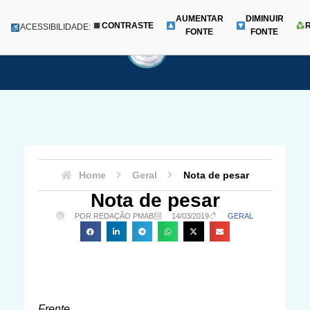
AUMENTAR
DIMINUIR
CONTRASTE
Menu
ACESSIBILIDADE:
FONTE
FONTE
Pular
para
o
conteúdo
Home
Geral
Nota de pesar
Nota de pesar
POR REDAÇÃO PMAB
14/03/2019
GERAL
Frente