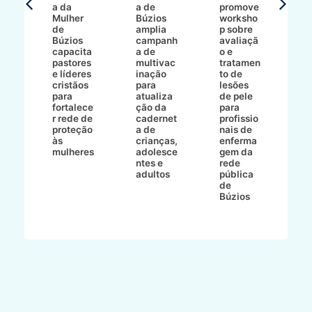
a da
a de
promove
8/2
Mulher
Búzios
worksho
de
amplia
p sobre
a
Búzios
campanh
avaliaçã
B
e
capacita
a de
o e
p
pastores
multivac
tratamen
O
e líderes
inação
to de
a
cristãos
para
lesões
E
s
para
atualiza
de pele
il
to
fortalece
ção da
para
c
r rede de
cadernet
profissio
pa
ão
proteção
a de
nais de
ç
va
às
crianças,
enferma
a
mulheres
adolesce
gem da
d
ntes e
rede
r
-
adultos
pública
p
de
m
go
Búzios
l