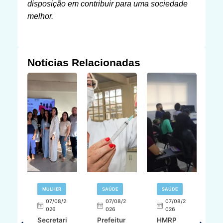
disposição em contribuir para uma sociedade
melhor.
Notícias Relacionadas
MULHER
SAÚDE
SAÚDE
07/08/2
07/08/2
07/08/2
A
026
026
026
Secretari
Prefeitur
HMRP
A