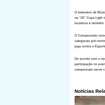
O balneário de Búzi
na “26° Copa Ligth d
buzianos e também a
O Campeonato começo
categorias pré-mirim
joga contra o Esport
De acordo com o secr
participação no eve
campeonato serve com
Notícias Rel