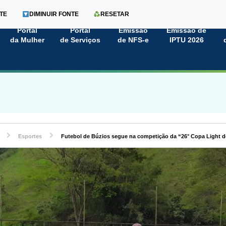
TE
DIMINUIR FONTE
RESETAR
Portal
Portal
Emissão
Emissão de
da Mulher
de Serviços
de NFS-e
IPTU 2026
Esportes
Futebol de Búzios segue na competição da “26° Copa Light d