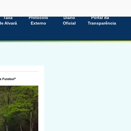
Taxa
Protocolo
Diário
Portal da
de Alvará
Externo
Oficial
Transparência
e Futebol”