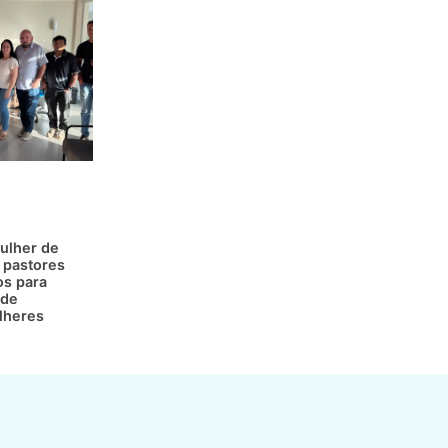
ulher de
 pastores
os para
 de
lheres