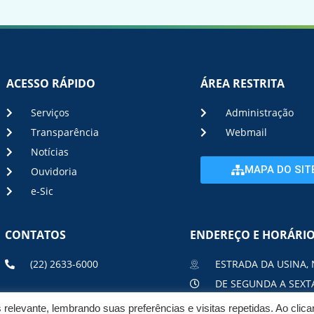
ACESSO RÁPIDO
ÁREA RESTRITA
Serviços
Administração
Transparência
Webmail
Notícias
MAPA DO SIT
Ouvidoria
e-Sic
CONTATOS
ENDEREÇO E HORÁRI
(22) 2633-6000
ESTRADA DA USINA, 
DE SEGUNDA A SEXTA
elevante, lembrando suas preferências e visitas repetidas. Ao clic