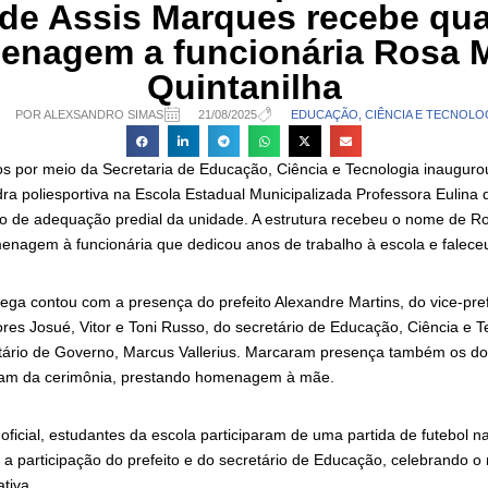
 de Assis Marques recebe qu
enagem a funcionária Rosa M
Quintanilha
POR ALEXSANDRO SIMAS
21/08/2025
EDUCAÇÃO, CIÊNCIA E TECNOLO
os por meio da Secretaria de Educação, Ciência e Tecnologia inaugurou
ra poliesportiva na Escola Estadual Municipalizada Professora Eulina 
eto de adequação predial da unidade. A estrutura recebeu o nome de R
enagem à funcionária que dedicou anos de trabalho à escola e falece
rega contou com a presença do prefeito Alexandre Martins, do vice-pre
res Josué, Vitor e Toni Russo, do secretário de Educação, Ciência e T
ário de Governo, Marcus Vallerius. Marcaram presença também os doi
aram da cerimônia, prestando homenagem à mãe.
ficial, estudantes da escola participaram de uma partida de futebol 
 participação do prefeito e do secretário de Educação, celebrando 
tiva.