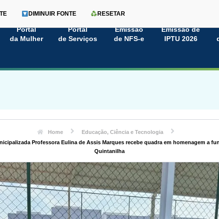
TE
DIMINUIR FONTE
RESETAR
Portal
Portal
Emissão
Emissão de
da Mulher
de Serviços
de NFS-e
IPTU 2026
Home
Educação, Ciência e Tecnologia
nicipalizada Professora Eulina de Assis Marques recebe quadra em homenagem a fun
Quintanilha