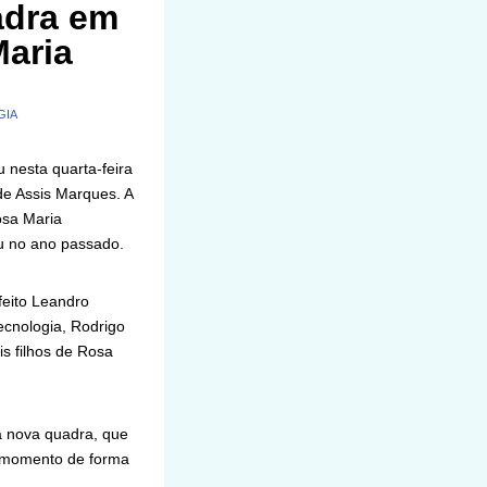
adra em
aria
GIA
 nesta quarta-feira
de Assis Marques. A
osa Maria
u no ano passado.
feito Leandro
ecnologia, Rodrigo
s filhos de Rosa
na nova quadra, que
o momento de forma