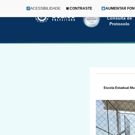
ACESSIBILIDADE:
CONTRASTE
AUMENTAR FON
Menu
Pular
Consulta de
Protocolo
para
o
conteúdo
Escola Estadual Mu