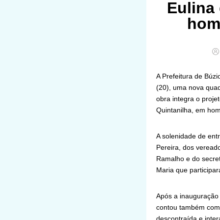
Eulina
hom
A Prefeitura de Búzi
(20), uma nova quad
obra integra o proj
Quintanilha, em hom
A solenidade de ent
Pereira, dos vereado
Ramalho e do secret
Maria que particip
Após a inauguração o
contou também com a
descontraída e intera