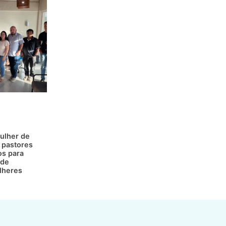
ulher de
 pastores
os para
 de
lheres