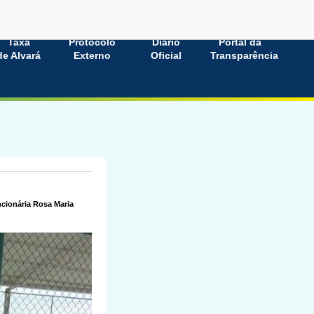
Taxa
Protocolo
Diário
Portal da
de Alvará
Externo
Oficial
Transparência
cionária Rosa Maria