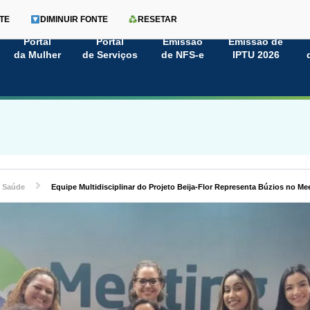
TE
DIMINUIR FONTE
RESETAR
Portal
Portal
Emissão
Emissão de
da Mulher
de Serviços
de NFS-e
IPTU 2026
Saúde
Equipe Multidisciplinar do Projeto Beija-Flor Representa Búzios no M