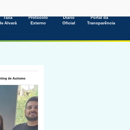
Taxa
Protocolo
Diário
Portal da
de Alvará
Externo
Oficial
Transparência
eeting de Autismo