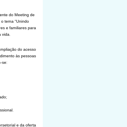
amente do Meeting de
m o tema “Unindo
res e familiares para
 vida.
ampliação do acesso
ndimento às pessoas
-se:
ado;
ssional.
rsetorial e da oferta