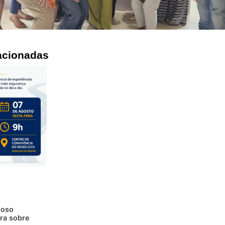
acionadas
doso
ra sobre