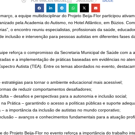
POR VINÍCIUS MIGUEL
24/03/2025
SAÚDE
março, a equipe multidisciplinar do Projeto Beija-Flor participou ativ
anizado pela Academia do Autismo, no Hotel Atlântico, em Búzios. Co
rias”, o encontro reuniu especialistas, profissionais da saúde, educado
de inclusão e intervenção para pessoas autistas em diferentes fases da
quipe reforça o compromisso da Secretaria Municipal de Saúde com a 
izadas e a implementação de práticas baseadas em evidências no ate
spectro Autista (TEA). Entre os temas abordados no evento, destacam
 estratégias para tornar o ambiente educacional mais acessível;
ormas de reduzir comportamentos desafiadores;
ulta – desafios e perspectivas para a autonomia e inclusão social;
a na Prática – garantindo o acesso a políticas públicas e suporte adequ
 – a importância da inclusão de autistas no mundo corporativo;
nclusão – avanços e conhecimentos fundamentais para a atuação profi
 do Projeto Beija-Flor no evento reforça a importância do trabalho inte