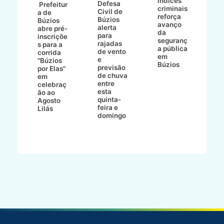
índices
Defesa
p
Prefeitur
criminais
Civil de
s
a de
reforça
Búzios
c
ív
Búzios
avanço
alerta
a
abre pré-
da
para
s
:
inscriçõe
seguranç
rajadas
n
s para a
a pública
de vento
tr
corrida
em
e
p
go
"Búzios
Búzios
previsão
m
lga
por Elas"
de chuva
i
em
entre
ni
celebraç
esta
ão ao
quinta-
Agosto
feira e
ho
Lilás
domingo