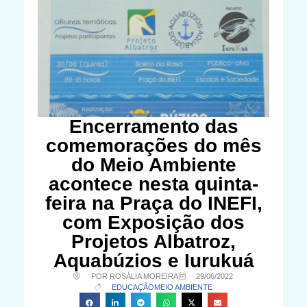
Encerramento das
comemorações do mês
do Meio Ambiente
acontece nesta quinta-
feira na Praça do INEFI,
com Exposição dos
Projetos Albatroz,
Aquabúzios e Iurukuá
POR ROSÁLIA MOREIRA
29/06/2022
EDUCAÇÃO
MEIO AMBIENTE