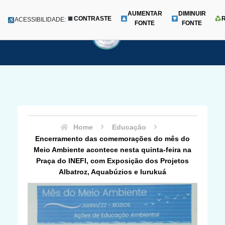
AUMENTAR
DIMINUIR
CONTRASTE
Menu
ACESSIBILIDADE:
FONTE
FONTE
Pular
para
o
conteúdo
Home
Educação
Encerramento das comemorações do mês do
Meio Ambiente acontece nesta quinta-feira na
Praça do INEFI, com Exposição dos Projetos
Albatroz, Aquabúzios e Iurukuá