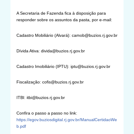
A Secretaria de Fazenda fica à disposição para
responder sobre os assuntos da pasta, por e-mail:
Cadastro Mobiliário (Alvará): camob@buzios.rj.gov.br
Dívida Ativa: divida@buzios.rj.gov.br
Cadastro Imobiliário (IPTU): iptu@buzios.rj.gov.br
Fiscalização: cofis@buzios.rj.gov.br
ITBI: itbi@buzios.rj.gov.br
Confira o passo a passo no link:
https://egov.buziosdigital.rj.gov.br/ManualCertidaoWe
b.pdf