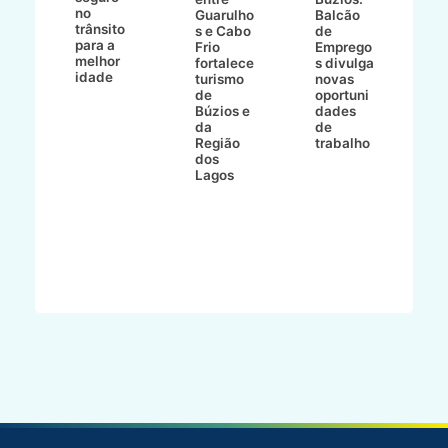
no
v
o
Guarulho
Balcão
trânsito
o
s e Cabo
de
para a
C
ro
Frio
Emprego
melhor
C
fortalece
s divulga
idade
io
turismo
novas
de
oportuni
m
Búzios e
dades
ão
da
de
Região
trabalho
ca
dos
Lagos
ên
al
o