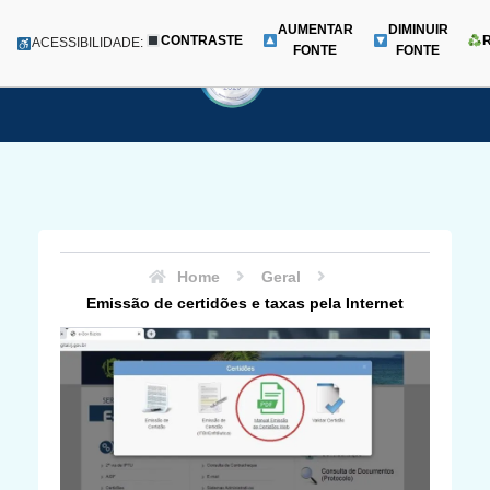
AUMENTAR
DIMINUIR
CONTRASTE
Menu
ACESSIBILIDADE:
FONTE
FONTE
Pular
para
o
conteúdo
Home
Geral
Emissão de certidões e taxas pela Internet