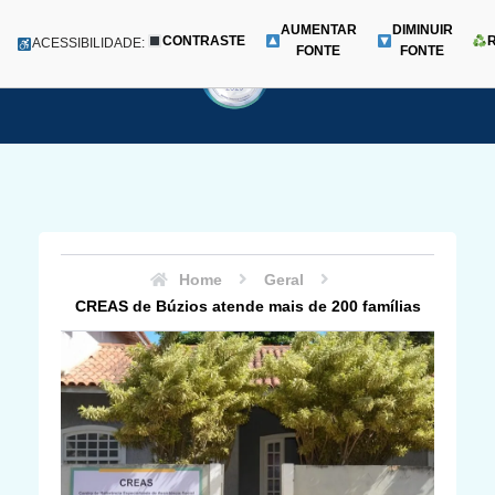
AUMENTAR
DIMINUIR
CONTRASTE
Menu
ACESSIBILIDADE:
FONTE
FONTE
Pular
para
o
conteúdo
Home
Geral
CREAS de Búzios atende mais de 200 famílias