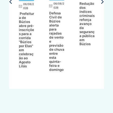
a
Redução
06/08/2
06/08/2
I
dos
026
8/2
026
p
índices
Defesa
p
Prefeitur
criminais
Civil de
s
a de
reforça
Búzios
c
ív
Búzios
avanço
alerta
a
abre pré-
da
para
s
:
inscriçõe
seguranç
rajadas
n
s para a
a pública
de vento
tr
corrida
em
e
p
go
"Búzios
Búzios
previsão
m
lga
por Elas"
de chuva
i
em
entre
ni
celebraç
esta
ão ao
quinta-
Agosto
feira e
ho
Lilás
domingo