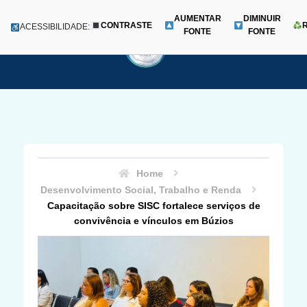
AUMENTAR
DIMINUIR
CONTRASTE
Menu
ACESSIBILIDADE:
FONTE
FONTE
Pular
para
o
conteúdo
Home
Desenvolvimento Social, Trabalho e Renda
Capacitação sobre SISC fortalece serviços de
convivência e vínculos em Búzios