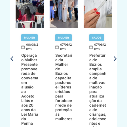
R
MULHER
MULHER
SAÚDE
E
08/08/2
07/08/2
07/08/2
026
026
026
T
Operaçã
Secretari
Prefeitur
H
o Mulher
a da
a de
p
8/2
Presente
Mulher
Búzios
w
promove
de
amplia
p
roda de
Búzios
campanh
a
tur
conversa
capacita
a de
o 
em
pastores
multivac
t
alusão
e líderes
inação
t
ré-
ao
cristãos
para
l
çõe
Agosto
para
atualiza
d
a
Lilás e
fortalece
ção da
p
a
aos 20
r rede de
cadernet
pr
s
anos da
proteção
a de
n
s"
Lei Maria
às
crianças,
e
da
mulheres
adolesce
g
aç
Penha
ntes e
r