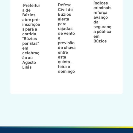
índices
Defesa
p
Prefeitur
criminais
Civil de
s
a de
reforça
Búzios
c
ív
Búzios
avanço
alerta
a
abre pré-
da
para
s
:
inscriçõe
seguranç
rajadas
n
s para a
a pública
de vento
tr
corrida
em
e
p
go
"Búzios
Búzios
previsão
m
lga
por Elas"
de chuva
i
em
entre
ni
celebraç
esta
ão ao
quinta-
Agosto
feira e
ho
Lilás
domingo