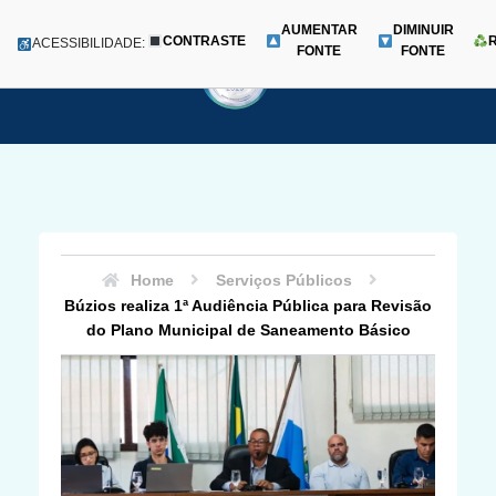
AUMENTAR
DIMINUIR
CONTRASTE
Menu
ACESSIBILIDADE:
FONTE
FONTE
Pular
para
o
conteúdo
Home
Serviços Públicos
Búzios realiza 1ª Audiência Pública para Revisão
do Plano Municipal de Saneamento Básico