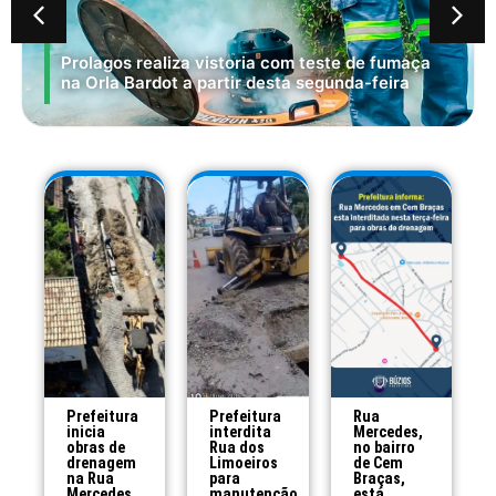
Prolagos realiza vistoria com teste de fumaça
na Orla Bardot a partir desta segunda-feira
Prefeitura
Prefeitura
Rua
inicia
interdita
Mercedes,
obras de
Rua dos
no bairro
drenagem
Limoeiros
de Cem
na Rua
para
Braças,
Mercedes,
manutenção
está