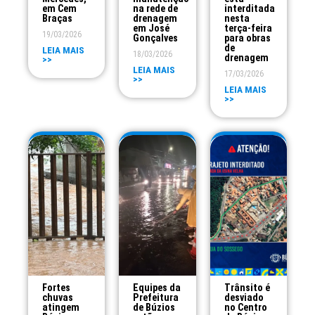
em Cem
na rede de
interditada
Braças
drenagem
nesta
em José
terça-feira
19/03/2026
Gonçalves
para obras
de
LEIA MAIS
18/03/2026
drenagem
>>
LEIA MAIS
17/03/2026
>>
LEIA MAIS
>>
Fortes
Equipes da
Trânsito é
chuvas
Prefeitura
desviado
atingem
de Búzios
no Centro