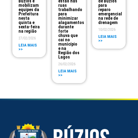
Búzios e
estão nas
de Búzios
mobilizam
ruas
para
equipes da
trabalhando
reparo
Prefeitura
para
emergencial
nesta
minimizar
na rede de
quinta e
alagamentos
drenagem
sexta-feira
durante
10/02/2026
na região
forte
chuva que
LEIA MAIS
27/02/2026
cai no
>>
município
LEIA MAIS
e na
>>
Região dos
Lagos
26/02/2026
LEIA MAIS
>>