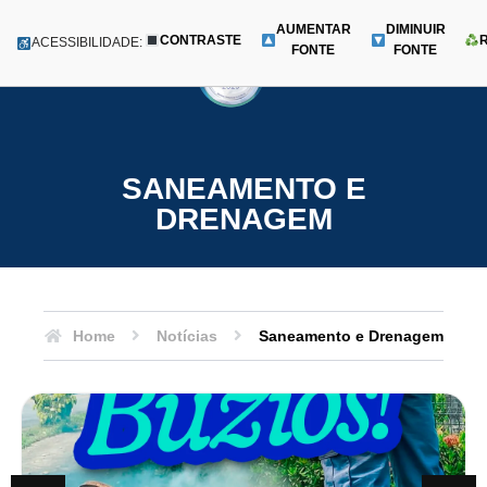
AUMENTAR
DIMINUIR
CONTRASTE
Menu
ACESSIBILIDADE:
FONTE
FONTE
Pular
para
o
conteúdo
SANEAMENTO E
DRENAGEM
Home
Notícias
Saneamento e Drenagem