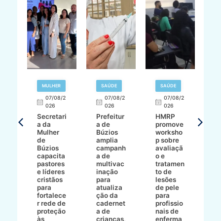
MULHER
SAÚDE
SAÚDE
07/08/2
07/08/2
07/08/2
A
026
026
026
Secretari
Prefeitur
HMRP
A
a da
a de
promove
8/2
Mulher
Búzios
worksho
de
amplia
p sobre
a
Búzios
campanh
avaliaçã
B
e
capacita
a de
o e
p
pastores
multivac
tratamen
O
e líderes
inação
to de
a
cristãos
para
lesões
E
s
para
atualiza
de pele
il
to
fortalece
ção da
para
c
r rede de
cadernet
profissio
pa
ão
proteção
a de
nais de
ç
va
às
crianças,
enferma