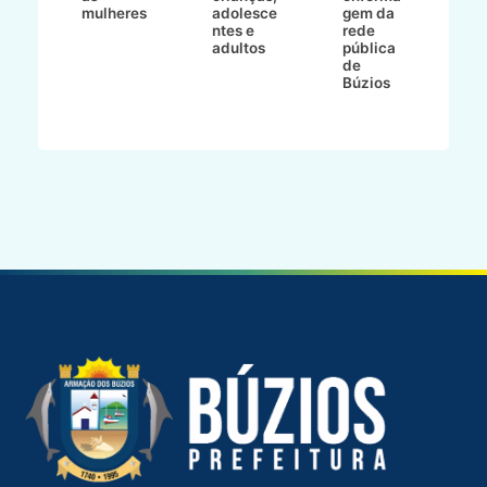
a
mulheres
adolesce
gem da
d
ntes e
rede
r
-
adultos
pública
p
de
m
go
Búzios
l