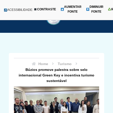
AUMENTAR
DIMINUIR
CONTRASTE
Menu
ACESSIBILIDADE:
FONTE
FONTE
Pular
para
o
conteúdo
Home
Turismo
Búzios promove palestra sobre selo
internacional Green Key e incentiva turismo
sustentável