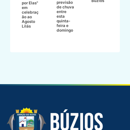
Búzios
previsão
m
lga
por Elas"
de chuva
i
em
entre
ni
celebraç
esta
ão ao
quinta-
Agosto
feira e
ho
Lilás
domingo