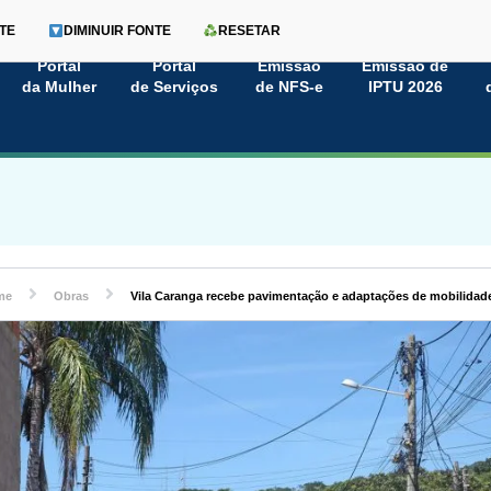
TE
DIMINUIR FONTE
RESETAR
Portal
Portal
Emissão
Emissão de
da Mulher
de Serviços
de NFS-e
IPTU 2026
me
Obras
Vila Caranga recebe pavimentação e adaptações de mobilidad