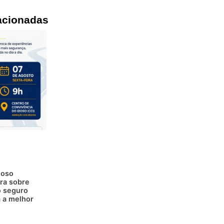
acionadas
doso
ra sobre
 seguro
a a melhor