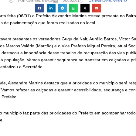
POR GABRIEL BRAGA
06/01/2021
OBRAS
PLANEJAMENTO
a feira (06/01) o Prefeito Alexandre Martins esteve presente no Bairr
 de pavimentação que foram realizadas no local.
tavam presentes os vereadores Gugu de Nair, Aurélio Barros, Victor Sa
os Marcos Valério (Marcão) e o Vice Prefeito Miguel Pereira, atual Sec
destacou a importância desse trabalho de recuperação das vias publ
 população. Vamos garantir segurança ao transitar em calçadas e pr
enfatizou o Secretário.
de, Alexandre Martins destaca que a prioridade do município será res
Vamos refazer as calçadas e garantir acessibilidade, segurança e con
 Prefeito.
no município faz parte das prioridades do Prefeito em acompanhar todo
e.