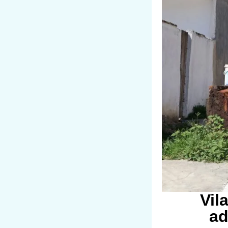
Vil
ad