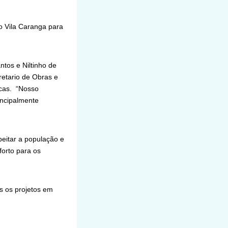
o Vila Caranga para
ntos e Niltinho de
retario de Obras e
icas. “Nosso
incipalmente
peitar a população e
forto para os
s os projetos em