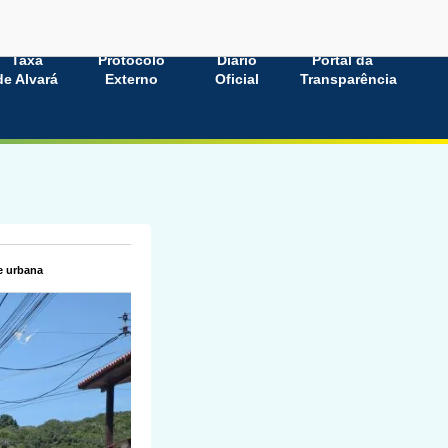
Taxa
Protocolo
Diário
Portal da
de Alvará
Externo
Oficial
Transparência
e urbana