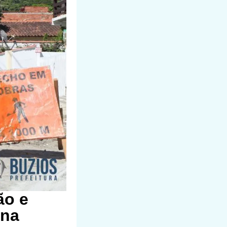
ão e
ana