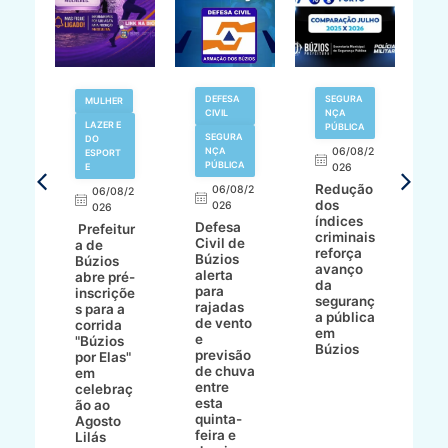
V
DEFESA
SEGURA
MULHER
N
CIVIL
NÇA
LAZER E
PÚBLICA
SEGURA
DO
,
NÇA
06/08/2
ESPORT
L
S
PÚBLICA
E
026
a
Redução
06/08/2
06/08/2
I
dos
026
8/2
026
p
índices
Defesa
p
Prefeitur
criminais
Civil de
s
a de
reforça
Búzios
c
ív
Búzios
avanço
alerta
a
abre pré-
da
para
s
:
inscriçõe
seguranç
rajadas
n
s para a
a pública
de vento
tr
corrida
em
e
p
go
"Búzios
Búzios
previsão
m
lga
por Elas"
de chuva
i
em
entre
ni
celebraç
esta
ão ao
quinta-
Agosto
feira e
ho
Lilás