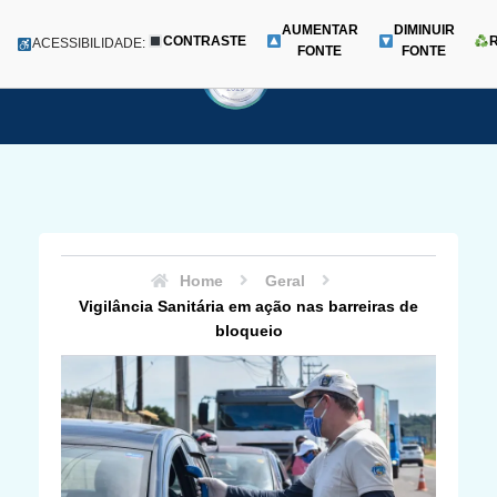
AUMENTAR
DIMINUIR
CONTRASTE
Menu
ACESSIBILIDADE:
FONTE
FONTE
Pular
para
o
conteúdo
Home
Geral
Vigilância Sanitária em ação nas barreiras de
bloqueio