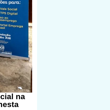
cial na
nesta