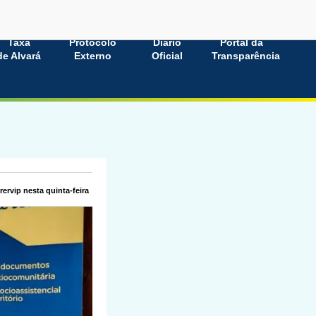
Taxa
Protocolo
Diário
Portal da
de Alvará
Externo
Oficial
Transparência
ervip nesta quinta-feira