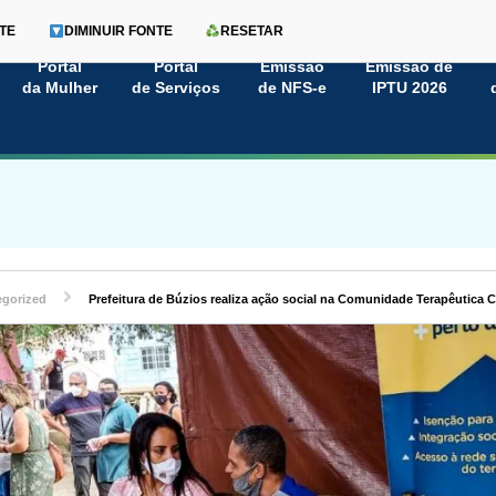
TE
DIMINUIR FONTE
RESETAR
Portal
Portal
Emissão
Emissão de
da Mulher
de Serviços
de NFS-e
IPTU 2026
egorized
Prefeitura de Búzios realiza ação social na Comunidade Terapêutica Cr