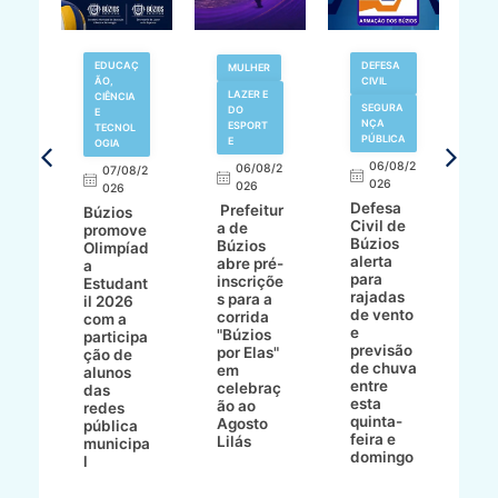
EDUCAÇ
DEFESA
MULHER
ÃO,
CIVIL
LAZER E
V
CIÊNCIA
SEGURA
DO
N
E
NÇA
ESPORT
TECNOL
PÚBLICA
E
OGIA
R
06/08/2
06/08/2
07/08/2
d
026
8/2
026
026
í
Defesa
Prefeitur
Búzios
c
Civil de
a de
promove
r
Búzios
a
Búzios
Olimpíad
a
alerta
abre pré-
a
d
para
inscriçõe
Estudant
s
rajadas
ho
s para a
il 2026
a
de vento
bo
corrida
com a
e
e
"Búzios
participa
B
previsão
ece
por Elas"
ção de
de chuva
o
em
alunos
entre
celebraç
das
esta
 e
ão ao
redes
quinta-
Agosto
pública
feira e
Lilás
municipa
domingo
l