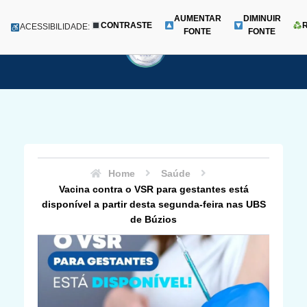
AUMENTAR
DIMINUIR
CONTRASTE
Menu
ACESSIBILIDADE:
FONTE
FONTE
Pular
para
o
conteúdo
Home
Saúde
Vacina contra o VSR para gestantes está
disponível a partir desta segunda-feira nas UBS
de Búzios