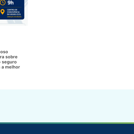
doso
ra sobre
 seguro
a a melhor