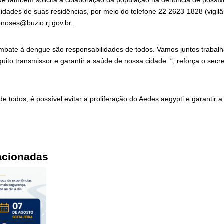
de também solicita a colaboração da população na denúncia de possív
idades de suas residências, por meio do telefone 22 2623-1828 (vigilâ
noses@buzio.rj.gov.br.
mbate à dengue são responsabilidades de todos. Vamos juntos trabalha
uito transmissor e garantir a saúde de nossa cidade. “, reforça o secr
 todos, é possível evitar a proliferação do Aedes aegypti e garantir 
acionadas