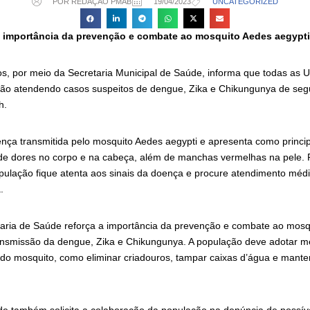
POR REDAÇÃO PMAB
19/04/2023
UNCATEGORIZED
 a importância da prevenção e combate ao mosquito Aedes aegypti
ios, por meio da Secretaria Municipal de Saúde, informa que todas as 
ão atendendo casos suspeitos de dengue, Zika e Chikungunya de segu
h.
ça transmitida pelo mosquito Aedes aegypti e apresenta como princip
e dores no corpo e na cabeça, além de manchas vermelhas na pele. P
pulação fique atenta aos sinais da doença e procure atendimento méd
.
taria de Saúde reforça a importância da prevenção e combate ao mosq
ansmissão da dengue, Zika e Chikungunya. A população deve adotar m
o do mosquito, como eliminar criadouros, tampar caixas d’água e mante