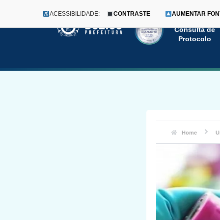
ACESSIBILIDADE:
CONTRASTE
AUMENTAR FON
Menu
Pular
Consulta de
Protocolo
para
o
conteúdo
Home
U