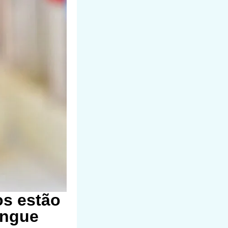
os estão
engue