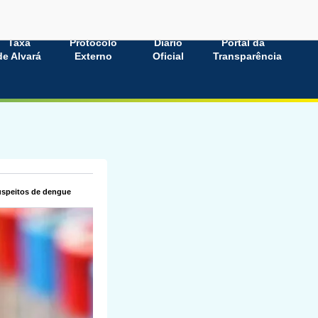
Taxa
Protocolo
Diário
Portal da
de Alvará
Externo
Oficial
Transparência
uspeitos de dengue