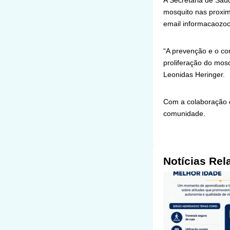
A Secretaria de Saú
mosquito nas proxim
email informacaozoo
“A prevenção e o co
proliferação do mosq
Leonidas Heringer.
Com a colaboração de
comunidade.
Notícias Rel