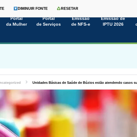
TE
DIMINUIR FONTE
RESETAR
Portal
Portal
Emissão
Emissão de
da Mulher
de Serviços
de NFS-e
IPTU 2026
ncategorized
Unidades Básicas de Saúde de Búzios estão atendendo casos s