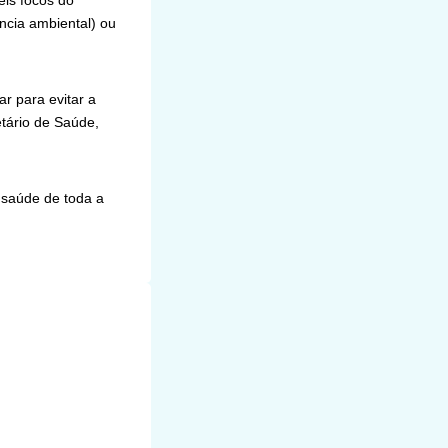
eis focos do
ncia ambiental) ou
r para evitar a
etário de Saúde,
a saúde de toda a