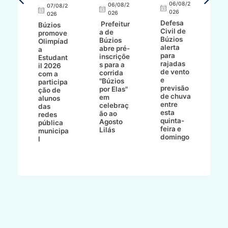
R
06/08/2
06/08/2
07/08/2
d
026
8/2
026
026
í
Defesa
Prefeitur
Búzios
c
Civil de
a de
promove
r
Búzios
a
Búzios
Olimpíad
a
alerta
abre pré-
a
d
para
inscriçõe
Estudant
s
rajadas
ho
s para a
il 2026
a
de vento
bo
corrida
com a
e
e
"Búzios
participa
B
previsão
ece
por Elas"
ção de
de chuva
o
em
alunos
entre
celebraç
das
esta
 e
ão ao
redes
quinta-
Agosto
pública
feira e
Lilás
municipa
domingo
l