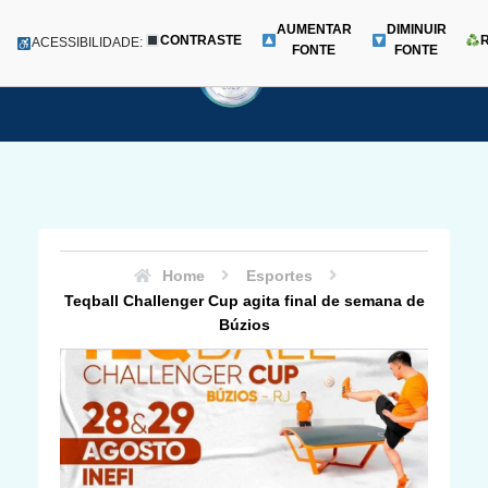
AUMENTAR
DIMINUIR
CONTRASTE
Menu
ACESSIBILIDADE:
FONTE
FONTE
Pular
para
o
conteúdo
Home
Esportes
Teqball Challenger Cup agita final de semana de
Búzios