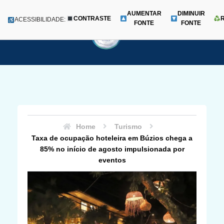
AUMENTAR
DIMINUIR
CONTRASTE
Menu
ACESSIBILIDADE:
FONTE
FONTE
Pular
para
o
conteúdo
Home
Turismo
Taxa de ocupação hoteleira em Búzios chega a
85% no início de agosto impulsionada por
eventos