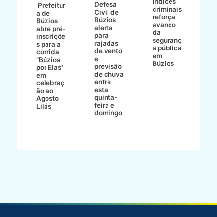
índices
Defesa
p
Prefeitur
criminais
Civil de
s
a de
reforça
Búzios
c
ív
Búzios
avanço
alerta
a
abre pré-
da
para
s
:
inscriçõe
seguranç
rajadas
n
s para a
a pública
de vento
tr
corrida
em
e
p
go
"Búzios
Búzios
previsão
m
lga
por Elas"
de chuva
i
em
entre
ni
celebraç
esta
ão ao
quinta-
Agosto
feira e
ho
Lilás
domingo