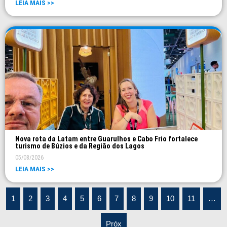
LEIA MAIS >>
Nova rota da Latam entre Guarulhos e Cabo Frio fortalece
turismo de Búzios e da Região dos Lagos
05/08/2026
LEIA MAIS >>
1
2
3
4
5
6
7
8
9
10
11
…
Próx