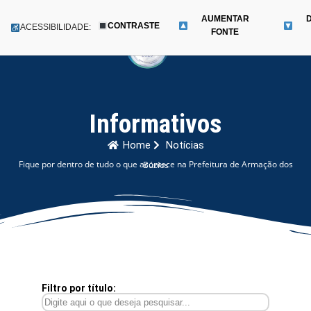
AUMENTAR
CONTRASTE
Menu
ACESSIBILIDADE:
FONTE
Pular
para
o
conteúdo
Informativos
Home
Notícias
Fique por dentro de tudo o que acontece na Prefeitura de Armação dos Búzios
Filtro por título: