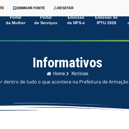
TE
DIMINUIR FONTE
RESETAR
Portal
Portal
Emissão
Emissão de
da Mulher
de Serviços
de NFS-e
IPTU 2026
Informativos
Home
Notícias
or dentro de tudo o que acontece na Prefeitura de Armação