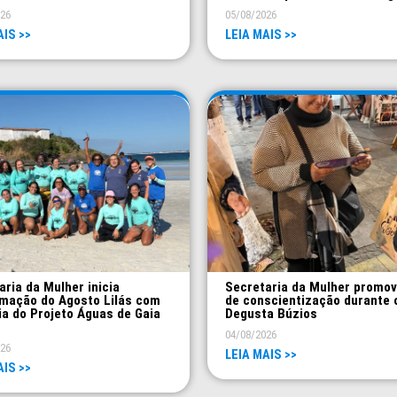
026
05/08/2026
AIS >>
LEIA MAIS >>
aria da Mulher inicia
Secretaria da Mulher promo
mação do Agosto Lilás com
de conscientização durante 
ia do Projeto Águas de Gaia
Degusta Búzios
04/08/2026
026
LEIA MAIS >>
AIS >>