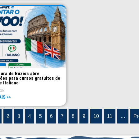
tura de Búzios abre
ções para cursos gratuitos de
e Italiano
026
AIS >>
2
3
4
5
6
7
8
9
10
11
…
Pr