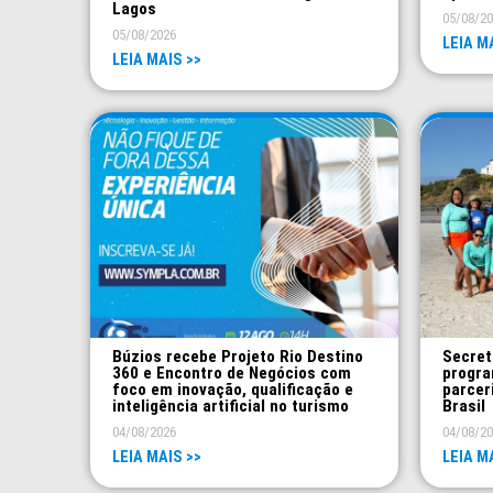
Lagos
05/08/2
05/08/2026
LEIA M
LEIA MAIS >>
Búzios recebe Projeto Rio Destino
Secret
360 e Encontro de Negócios com
progra
foco em inovação, qualificação e
parcer
inteligência artificial no turismo
Brasil
04/08/2026
04/08/2
LEIA MAIS >>
LEIA M