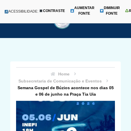
AUMENTAR
DIMINUIR
CONTRASTE
Menu
ACESSIBILIDADE:
FONTE
FONTE
Pular
para
o
conteúdo
Home
Subsecretaria de Comunicação e Eventos
Semana Gospel de Búzios acontece nos dias 05
e 06 de junho na Praça Tia Uia