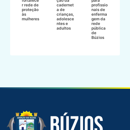
to
fortalece
ção da
para
c
r rede de
cadernet
profissio
pa
ão
proteção
a de
nais de
ç
va
às
crianças,
enferma
a
mulheres
adolesce
gem da
d
ntes e
rede
r
-
adultos
pública
p
de
m
go
Búzios
l