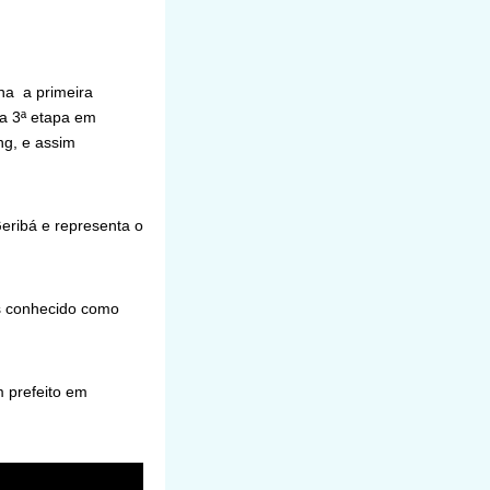
ana a primeira
 a 3ª etapa em
ng, e assim
eribá e representa o
s conhecido como
m prefeito em