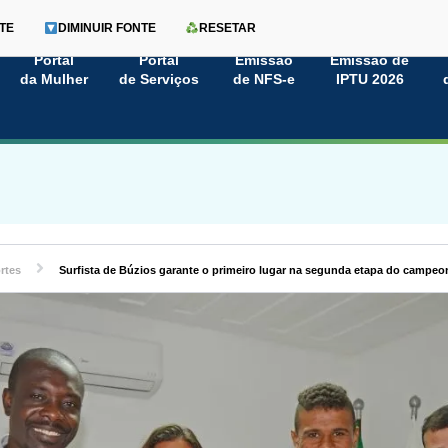
TE
DIMINUIR FONTE
RESETAR
Portal
Portal
Emissão
Emissão de
da Mulher
de Serviços
de NFS-e
IPTU 2026
rtes
Surfista de Búzios garante o primeiro lugar na segunda etapa do campe