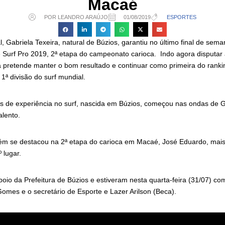
Macaé
POR LEANDRO ARAÚJO
01/08/2019
ESPORTES
al, Gabriela Texeira, natural de Búzios, garantiu no último final de sem
Surf Pro 2019, 2ª etapa do campeonato carioca. Indo agora disputar
pretende manter o bom resultado e continuar como primeira do ranki
1ª divisão do surf mundial.
s de experiência no surf, nascida em Búzios, começou nas ondas de G
alento.
ém se destacou na 2ª etapa do carioca em Macaé, José Eduardo, mai
 lugar.
poio da Prefeitura de Búzios e estiveram nesta quarta-feira (31/07) co
Gomes e o secretário de Esporte e Lazer Arilson (Beca).