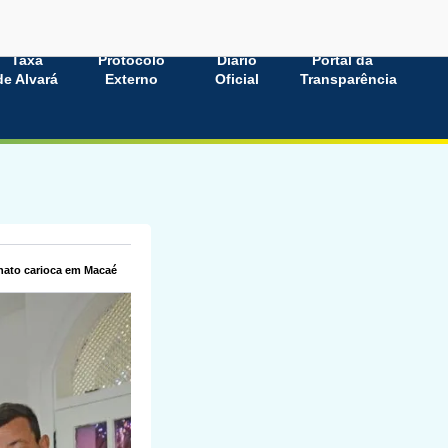
Taxa
Protocolo
Diário
Portal da
de Alvará
Externo
Oficial
Transparência
onato carioca em Macaé