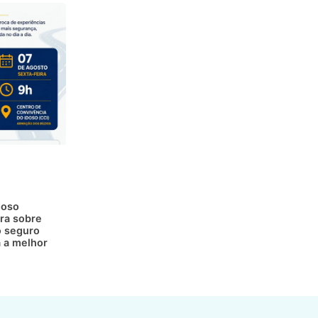
doso
ra sobre
 seguro
a a melhor