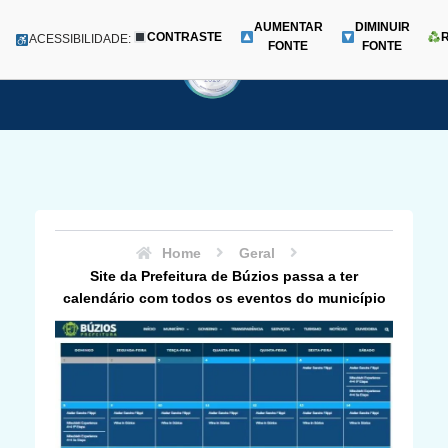
AUMENTAR
DIMINUIR
CONTRASTE
Menu
ACESSIBILIDADE:
FONTE
FONTE
Pular
para
o
conteúdo
Home
Geral
Site da Prefeitura de Búzios passa a ter
calendário com todos os eventos do município