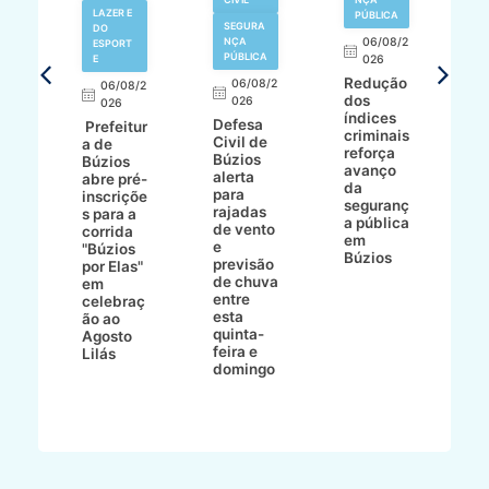
LAZER E
PÚBLICA
SEGURA
DO
,
NÇA
06/08/2
ESPORT
L
S
PÚBLICA
E
026
a
Redução
06/08/2
06/08/2
I
dos
026
8/2
026
p
índices
Defesa
p
Prefeitur
criminais
Civil de
s
a de
reforça
Búzios
c
ív
Búzios
avanço
alerta
a
abre pré-
da
para
s
:
inscriçõe
seguranç
rajadas
n
s para a
a pública
de vento
tr
corrida
em
e
p
go
"Búzios
Búzios
previsão
m
lga
por Elas"
de chuva
i
em
entre
ni
celebraç
esta
ão ao
quinta-
Agosto
feira e
ho
Lilás
domingo