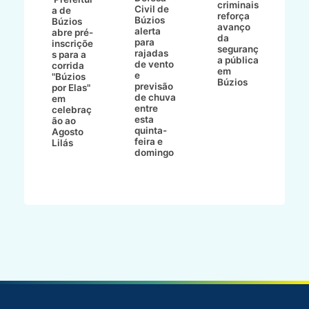
criminais
Civil de
s
a de
reforça
Búzios
c
ív
Búzios
avanço
alerta
a
abre pré-
da
para
s
:
inscriçõe
seguranç
rajadas
n
s para a
a pública
de vento
tr
corrida
em
e
p
go
"Búzios
Búzios
previsão
m
lga
por Elas"
de chuva
i
em
entre
ni
celebraç
esta
ão ao
quinta-
Agosto
feira e
ho
Lilás
domingo