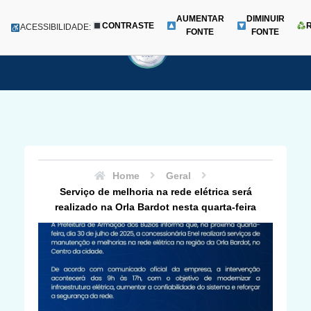
AUMENTAR
DIMINUIR
CONTRASTE
Menu
ACESSIBILIDADE:
FONTE
FONTE
Pular
para
o
conteúdo
Home
Geral
Serviço de melhoria na rede elétrica será
realizado na Orla Bardot nesta quarta-feira