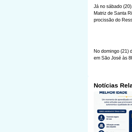
Já no sábado (20)
Matriz de Santa R
procissão do Res
No domingo (21) d
em São José às 8h
Notícias Rel