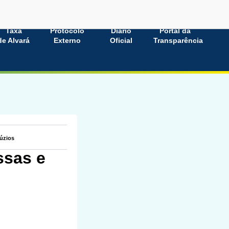
Taxa
Protocolo
Diário
Portal da
de Alvará
Externo
Oficial
Transparência
úzios
ssas e