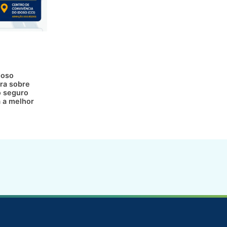
doso
ra sobre
 seguro
a a melhor