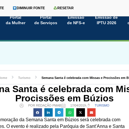
TE
DIMINUIR FONTE
RESETAR
Portal
Portal
Emissão
Emissão de
da Mulher
de Serviços
de NFS-e
IPTU 2026
Home
Turismo
Semana Santa é celebrada com Missas e Procissões em B
a Santa é celebrada com Mi
Procissões em Búzios
POR REDAÇÃO PMAB
17/04/2019
TURISMO
memoração da Semana Santa em Búzios será celebrada com
es. O evento é realizado pela Paróquia de Sant’Anna e Santa