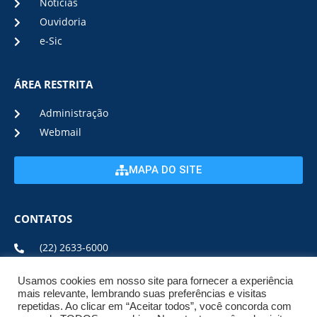
Notícias
Ouvidoria
e-Sic
ÁREA RESTRITA
Administração
Webmail
MAPA DO SITE
CONTATOS
(22) 2633-6000
Usamos cookies em nosso site para fornecer a experiência
ENDEREÇO E HORÁRIO
mais relevante, lembrando suas preferências e visitas
repetidas. Ao clicar em “Aceitar todos”, você concorda com