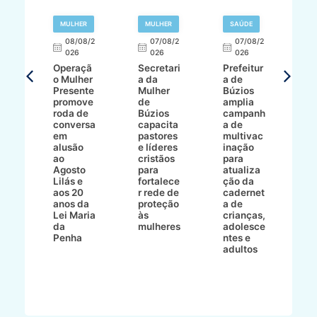
R
MULHER
MULHER
SAÚDE
E
08/08/2
07/08/2
07/08/2
026
026
026
T
Operaçã
Secretari
Prefeitur
H
o Mulher
a da
a de
p
8/2
Presente
Mulher
Búzios
w
promove
de
amplia
p
roda de
Búzios
campanh
a
tur
conversa
capacita
a de
o 
em
pastores
multivac
t
alusão
e líderes
inação
t
ré-
ao
cristãos
para
l
çõe
Agosto
para
atualiza
d
a
Lilás e
fortalece
ção da
p
a
aos 20
r rede de
cadernet
pr
s
anos da
proteção
a de
n
s"
Lei Maria
às
crianças,
e
da
mulheres
adolesce
g
aç
Penha
ntes e
r
adultos
p
o
d
B