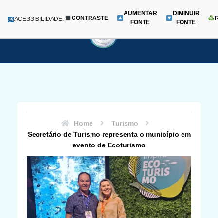
AUMENTAR
DIMINUIR
CONTRASTE
Menu
ACESSIBILIDADE:
FONTE
FONTE
Pular
para
o
conteúdo
Home
Turismo
Secretário de Turismo representa o município em
evento de Ecoturismo