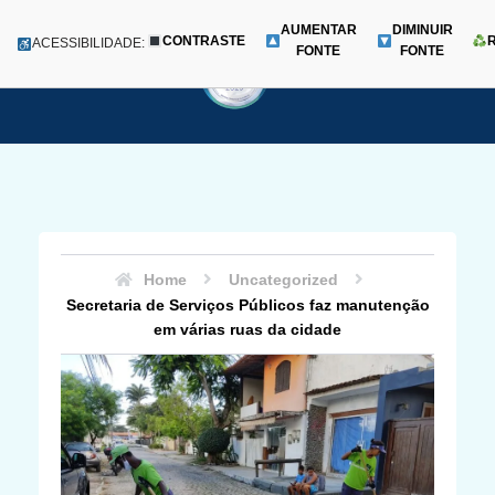
AUMENTAR
DIMINUIR
CONTRASTE
Menu
ACESSIBILIDADE:
FONTE
FONTE
Pular
para
o
conteúdo
Home
Uncategorized
Secretaria de Serviços Públicos faz manutenção
em várias ruas da cidade