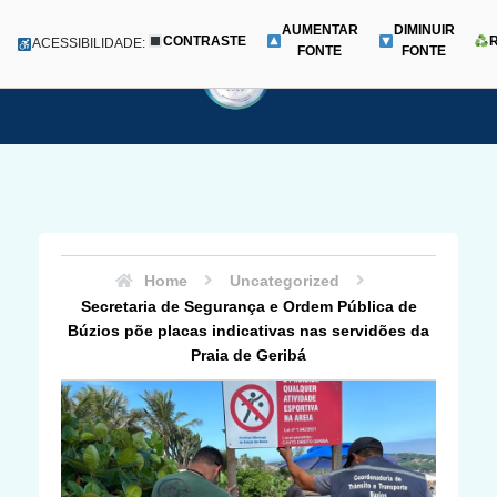
AUMENTAR
DIMINUIR
CONTRASTE
Menu
ACESSIBILIDADE:
FONTE
FONTE
Pular
para
o
conteúdo
Home
Uncategorized
Secretaria de Segurança e Ordem Pública de
Búzios põe placas indicativas nas servidões da
Praia de Geribá