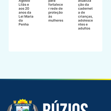
Agosto
para
atualiza
d
a
Lilás e
fortalece
ção da
p
a
aos 20
r rede de
cadernet
pr
s
anos da
proteção
a de
n
s"
Lei Maria
às
crianças,
e
da
mulheres
adolesce
g
aç
Penha
ntes e
r
adultos
p
o
d
B