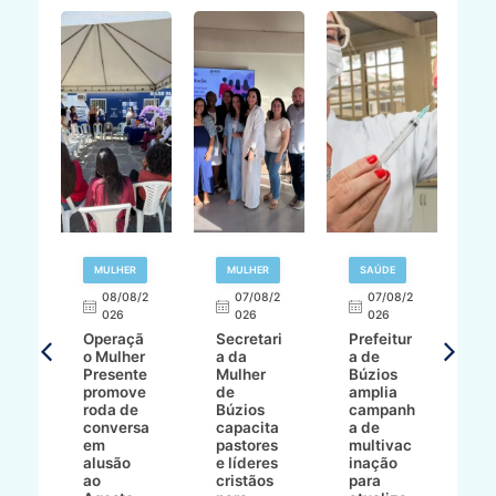
R
MULHER
MULHER
SAÚDE
E
08/08/2
07/08/2
07/08/2
026
026
026
T
Operaçã
Secretari
Prefeitur
H
o Mulher
a da
a de
p
8/2
Presente
Mulher
Búzios
w
promove
de
amplia
p
roda de
Búzios
campanh
a
tur
conversa
capacita
a de
o 
em
pastores
multivac
t
alusão
e líderes
inação
t
ré-
ao
cristãos
para
l
çõe