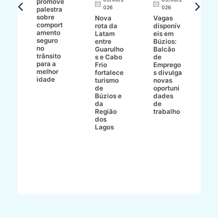
promove
R
026
026
palestra
o
sobre
r
Nova
Vagas
comport
n
e
rota da
disponív
amento
e
o
Latam
eis em
seguro
e
entre
Búzios:
no
v
o
Guarulho
Balcão
trânsito
o
s e Cabo
de
para a
C
ro
Frio
Emprego
melhor
C
fortalece
s divulga
idade
io
turismo
novas
de
oportuni
m
Búzios e
dades
ão
da
de
Região
trabalho
ca
dos
Lagos
ên
al
o