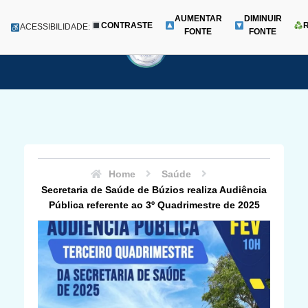
AUMENTAR
DIMINUIR
CONTRASTE
Menu
ACESSIBILIDADE:
FONTE
FONTE
Pular
para
o
conteúdo
Home
Saúde
Secretaria de Saúde de Búzios realiza Audiência
Pública referente ao 3º Quadrimestre de 2025