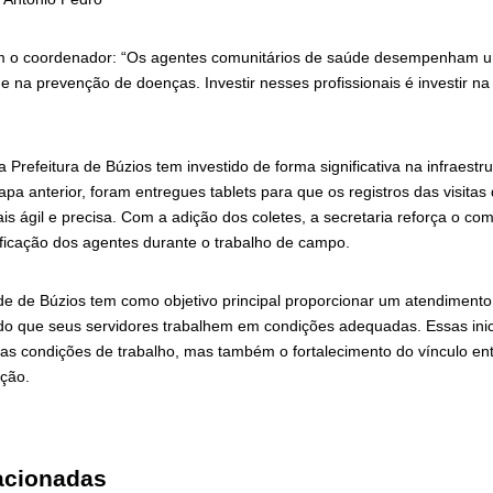
m o coordenador: “Os agentes comunitários de saúde desempenham um
 na prevenção de doenças. Investir nesses profissionais é investir na
 Prefeitura de Búzios tem investido de forma significativa na infraestr
a anterior, foram entregues tablets para que os registros das visitas 
is ágil e precisa. Com a adição dos coletes, a secretaria reforça o c
ificação dos agentes durante o trabalho de campo.
de de Búzios tem como objetivo principal proporcionar um atendimento
do que seus servidores trabalhem em condições adequadas. Essas inic
as condições de trabalho, mas também o fortalecimento do vínculo entr
ção.
acionadas