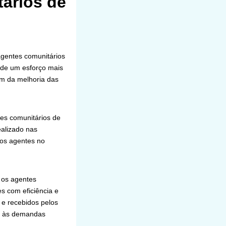
ários de
agentes comunitários
e de um esforço mais
ém da melhoria das
tes comunitários de
ealizado nas
los agentes no
 os agentes
 com eficiência e
 e recebidos pelos
to às demandas