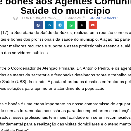
 e bonés aos Agentes Comunit
Saúde do município
POR REDAÇÃO PMAB
19/06/2024
UNCATEGORIZED
 (17), a Secretaria de Saúde de Búzios, realizou uma reunião com os 
tes e bonés dos profissionais da saúde do município. A ação faz part
onar melhores recursos e suporte a esses profissionais essenciais, al
o dos servidores públicos.
ntre o Coordenador de Atenção Primária, Dr. Antônio Pedro, e os agen
das as metas da secretaria e feedbacks detalhados sobre o trabalho r
 Saúde (UBS) da cidade. A pauta abordou os desafios enfrentados pe
íveis soluções para aprimorar o atendimento à população.
tes e bonés é uma etapa importante no nosso compromisso de equipar
úde com as ferramentas necessárias para desempenharem suas funções
zados, esses profissionais têm mais facilidade em serem reconhecidos
fundamental para a realização das visitas domiciliares e o atendimen
. Antônio Pedro”