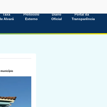
Taxa
Protocolo
Diário
Portal da
de Alvará
Externo
Oficial
Transparência
 município