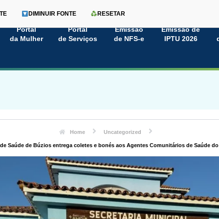
TE
DIMINUIR FONTE
RESETAR
Portal
Portal
Emissão
Emissão de
da Mulher
de Serviços
de NFS-e
IPTU 2026
Home
Uncategorized
a de Saúde de Búzios entrega coletes e bonés aos Agentes Comunitários de Saúde do