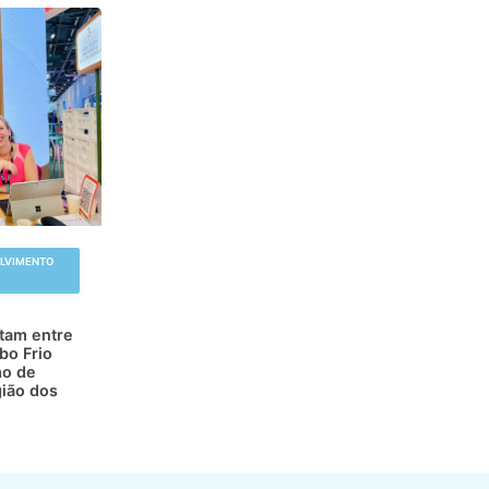
OLVIMENTO
atam entre
bo Frio
mo de
gião dos