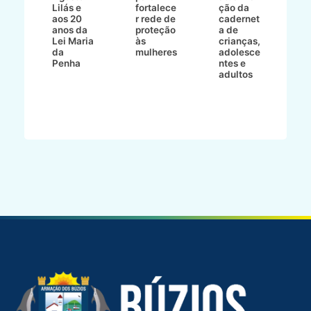
Lilás e
fortalece
ção da
p
a
aos 20
r rede de
cadernet
pr
s
anos da
proteção
a de
n
s"
Lei Maria
às
crianças,
e
da
mulheres
adolesce
g
aç
Penha
ntes e
r
adultos
p
o
d
B