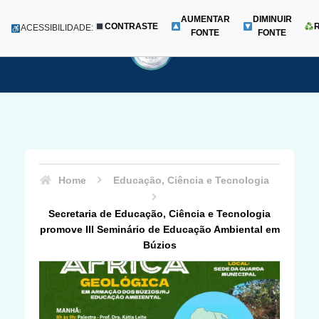
AUMENTAR
DIMINUIR
CONTRASTE
Menu
ACESSIBILIDADE:
FONTE
FONTE
Pular
para
o
conteúdo
Home
Educação, Ciência e Tecnologia
Secretaria de Educação, Ciência e Tecnologia
promove III Seminário de Educação Ambiental em
Búzios