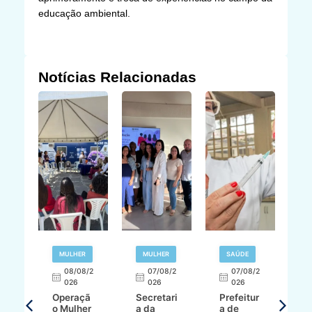
educação ambiental.
Notícias Relacionadas
R
MULHER
MULHER
SAÚDE
E
08/08/2
07/08/2
07/08/2
026
026
026
T
Operaçã
Secretari
Prefeitur
H
o Mulher
a da
a de
p