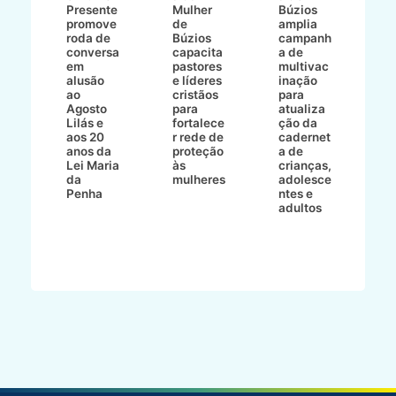
8/2
Presente
Mulher
Búzios
w
promove
de
amplia
p
roda de
Búzios
campanh
a
tur
conversa
capacita
a de
o 
em
pastores
multivac
t
alusão
e líderes
inação
t
ré-
ao
cristãos
para
l
çõe
Agosto
para
atualiza
d
a
Lilás e
fortalece
ção da
p
a
aos 20
r rede de
cadernet
pr
s
anos da
proteção
a de
n
s"
Lei Maria
às
crianças,
e
da
mulheres
adolesce
g
aç
Penha
ntes e
r
adultos
p
o
d
B