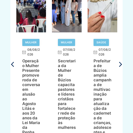
R
MULHER
MULHER
SAÚDE
E
08/08/2
07/08/2
07/08/2
026
026
026
T
Operaçã
Secretari
Prefeitur
H
o Mulher
a da
a de
p
8/2
Presente
Mulher
Búzios
w
promove
de
amplia
p
roda de
Búzios
campanh
a
tur
conversa
capacita
a de
o 
em
pastores
multivac
t
alusão
e líderes
inação
t
ré-
ao
cristãos
para
l
çõe
Agosto
para
atualiza
d
a
Lilás e
fortalece
ção da
p
a
aos 20
r rede de
cadernet
pr
s
anos da
proteção
a de
n
s"
Lei Maria
às
crianças,
e
da
mulheres
adolesce
g
aç
Penha
ntes e
r