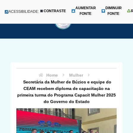
AUMENTAR
DIMINUIR
CONTRASTE
Menu
ACESSIBILIDADE:
FONTE
FONTE
Pular
para
o
conteúdo
Home
Mulher
Secretária da Mulher de Búzios e equipe do
CEAM recebem diploma de capacitação na
primeira turma do Programa Capacit Mulher 2025
do Governo do Estado