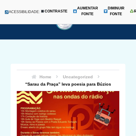
AUMENTAR
DIMINUIR
CONTRASTE
Menu
ACESSIBILIDADE:
FONTE
FONTE
Pular
para
o
conteúdo
Home
Uncategorized
“Sarau da Praça” leva poesia para Búzios