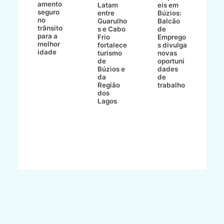
amento
e
o
Latam
eis em
seguro
e
entre
Búzios:
no
v
o
Guarulho
Balcão
trânsito
o
s e Cabo
de
para a
C
ro
Frio
Emprego
melhor
C
fortalece
s divulga
idade
io
turismo
novas
de
oportuni
m
Búzios e
dades
ão
da
de
Região
trabalho
ca
dos
Lagos
ên
al
o