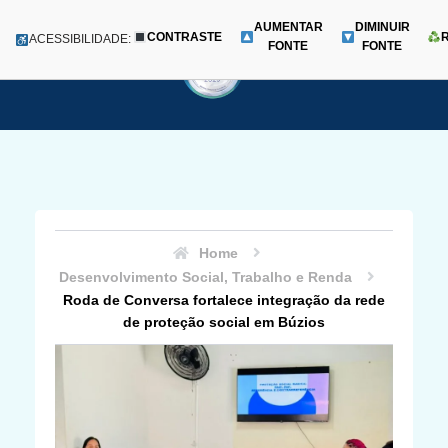
AUMENTAR
DIMINUIR
CONTRASTE
Menu
ACESSIBILIDADE:
FONTE
FONTE
Pular
para
o
conteúdo
Home
Desenvolvimento Social, Trabalho e Renda
Roda de Conversa fortalece integração da rede
de proteção social em Búzios