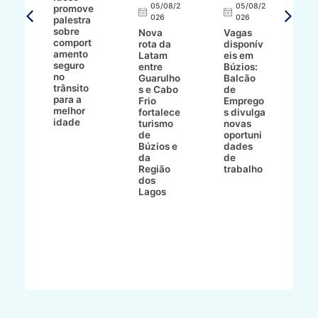
8/2
05/08/2
05/08/2
promove
R
026
026
palestra
o
sobre
r
Nova
Vagas
comport
n
e
rota da
disponív
amento
e
o
Latam
eis em
seguro
e
entre
Búzios:
no
v
o
Guarulho
Balcão
trânsito
o
s e Cabo
de
para a
C
ro
Frio
Emprego
melhor
C
fortalece
s divulga
idade
io
turismo
novas
de
oportuni
m
Búzios e
dades
ão
da
de
Região
trabalho
ca
dos
Lagos
ên
al
o