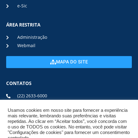
e-Sic
ÁREA RESTRITA
Administração
Webmail
MAPA DO SITE
CONTATOS
(22) 2633-6000
Usamos cookies em nosso site para fornecer a experiência
ENDEREÇO E HORÁRIO
mais relevante, lembrando suas preferências e visitas
repetidas. Ao clicar em “Aceitar todos”, você concorda com
o uso de TODOS os cookies. No entanto, você pode visitar
ESTRADA DA USINA, Nº 600 CENTRO, CEP: 28950-000
"Configurações de cookies" para fornecer um consentimento
DE SEGUNDA A SEXTA DE 08:00 ÀS 17:00