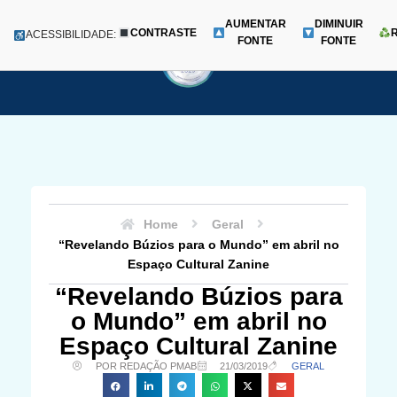
AUMENTAR
DIMINUIR
CONTRASTE
Menu
ACESSIBILIDADE:
FONTE
FONTE
Pular
para
o
conteúdo
Home
Geral
“Revelando Búzios para o Mundo” em abril no
Espaço Cultural Zanine
“Revelando Búzios para
o Mundo” em abril no
Espaço Cultural Zanine
POR REDAÇÃO PMAB
21/03/2019
GERAL