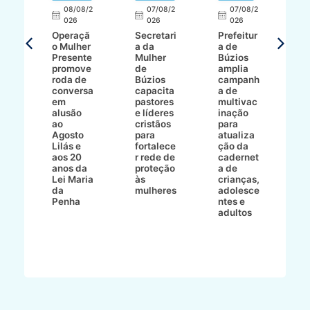
E
08/08/2
07/08/2
07/08/2
026
026
026
T
Operaçã
Secretari
Prefeitur
H
o Mulher
a da
a de
p
8/2
Presente
Mulher
Búzios
w
promove
de
amplia
p
roda de
Búzios
campanh
a
tur
conversa
capacita
a de
o 
em
pastores
multivac
t
alusão
e líderes
inação
t
ré-
ao
cristãos
para
l
çõe
Agosto
para
atualiza
d
a
Lilás e
fortalece
ção da
p
a
aos 20
r rede de
cadernet
pr
s
anos da
proteção
a de
n
s"
Lei Maria
às
crianças,
e
da
mulheres
adolesce
g
aç
Penha
ntes e
r
adultos
p
o
d
B