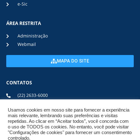
e-Sic
ÁREA RESTRITA
Administração
Webmail
MAPA DO SITE
CONTATOS
(22) 2633-6000
Usamos cookies em nosso site para fornecer a experiência
ENDEREÇO E HORÁRIO
mais relevante, lembrando suas preferências e visitas
repetidas. Ao clicar em “Aceitar todos”, você concorda com
o uso de TODOS os cookies. No entanto, você pode visitar
ESTRADA DA USINA, Nº 600 CENTRO, CEP: 28950-000
"Configurações de cookies" para fornecer um consentimento
DE SEGUNDA A SEXTA DE 08:00 ÀS 17:00
controlado.