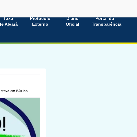
Taxa
Protocolo
Diário
Portal da
de Alvará
Externo
Oficial
Transparência
ustavo em Búzios