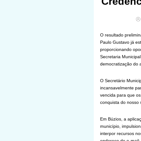
Credenc
O resultado prelimi
Paulo Gustavo já es
proporcionando oport
Secretaria Municipal
democratização do ac
O Secretário Munici
incansavelmente par
vencida para que os
conquista do nosso s
Em Búzios, a aplicaç
município, impulsion
interpor recursos no
endereço de e-mail: