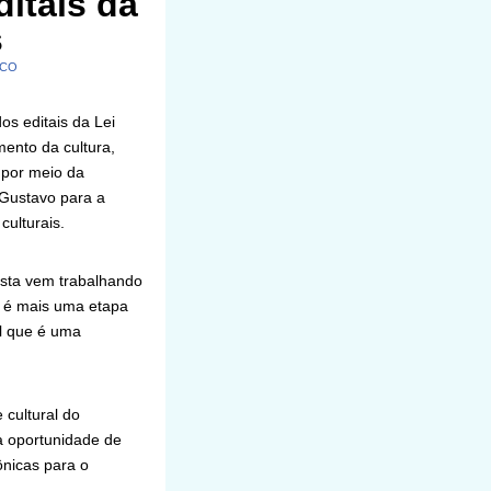
itais da
s
ICO
s editais da Lei
ento da cultura,
s por meio da
 Gustavo para a
culturais.
asta vem trabalhando
a é mais uma etapa
l que é uma
 cultural do
 a oportunidade de
ônicas para o