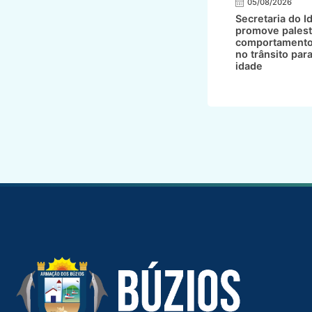
05/08/2026
Secretaria do I
promove palest
comportamento
no trânsito par
idade