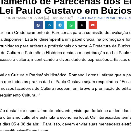
iamento de Parecerias dos Ed
Lei Paulo Gustavo em Búzio
POR ALEXSANDRO SIMAS
04/04/2024
CULTURA E PATRIMÔNIO HISTÓR
nar para Credenciamento de Parecerias para a comissão de avaliação do
tá disponível. Esta lei desempenha um papel crucial na promoção e fom
unidades para artistas e profissionais do setor. A Prefeitura de Búzio
 de Cultura e Patrimônio Histórico destaca a contribuição da Lei Paulo
esso à cultura, incentivando a diversidade de expressões artísticas e 
pal de Cultura e Patrimônio Histórico, Romano Lorenzi, afirma que a p
a que todos os prazos da Lei Paulo Gustavo sejam respeitados: “Ess
 nossos fazedores de Cultura recebam em breve a premiação do edita
eguimento Cultural. “
ão desta lei é especialmente relevante, visto que fortalece a identidade
a o turismo cultural e estimula a economia local. Os interessados têm
s dias 05 e 08 de abril. Para isso, devem enviar suas mensagens eletr
 seccultbuzios@gmail.com.