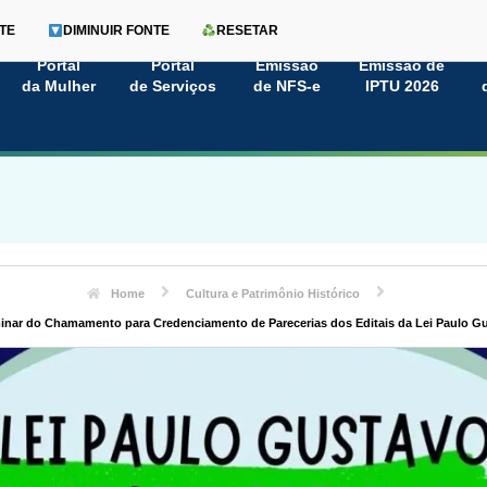
TE
DIMINUIR FONTE
RESETAR
Portal
Portal
Emissão
Emissão de
da Mulher
de Serviços
de NFS-e
IPTU 2026
Home
Cultura e Patrimônio Histórico
minar do Chamamento para Credenciamento de Parecerias dos Editais da Lei Paulo G